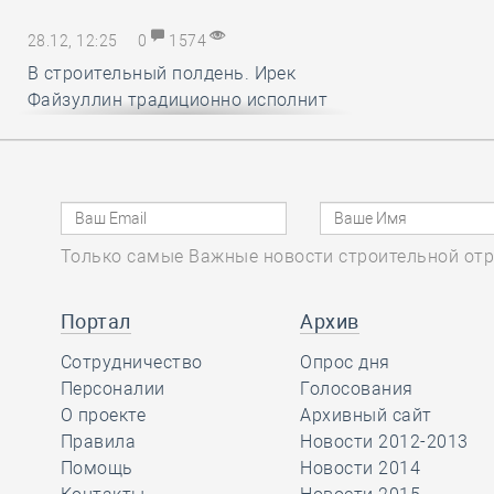
28.12, 12:25
0
1574
В строительный полдень. Ирек
Файзуллин традиционно исполнит
новогодние мечты маленьких
россиян
28.12, 11:24
0
1336
Только самые Важные новости строительной отр
Минстрой и Главгосэкпертиза
представили материалы по
вопросам применения механизма
Портал
Архив
компенсации удорожания цен на
Сотрудничество
Опрос дня
строительные ресурсы
Персоналии
Голосования
О проекте
Архивный сайт
Правила
Новости 2012-2013
28.12, 10:16
0
1736
Помощь
Новости 2014
СРО АСОНО избежала