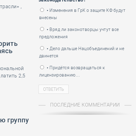
трасли» ,
ень пограничника
• Изменения в ГрК о защите КФ будут
внесены
• Вряд ли законотворцы учтут все
предложения
орить
• Дело дальше Нацобъединений и не
аясь
двинется
• Придётся возвращаться к
иональной
лицензированию…
латить 2,5
ПОСЛЕДНИЕ КОММЕНТАРИИ
ю группу