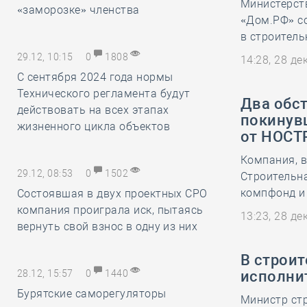
Министерст
«заморозке» членства
«Дом.РФ» со
в строитель
29.12, 10:15
0
1808
14:28, 28 д
С сентября 2024 года нормы
Технического регламента будут
Два обс
действовать на всех этапах
покинувш
жизненного цикла объектов
от НОСТ
Компания, 
29.12, 08:53
0
1502
Строительна
компфонд и
Состоявшая в двух проектных СРО
компания проиграла иск, пытаясь
13:23, 28 д
вернуть свой взнос в одну из них
В строи
28.12, 15:57
0
1440
исполни
Бурятские саморегуляторы
Министр ст