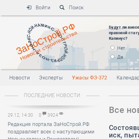
Войти
Поиск
Будут ли внес
правовой стат
Капинус?
Нет
Да
Новости
Эксперты
Ужасы ФЗ-372
Календа
ПОСЛЕДНИЕ НОВОСТИ
Все но
29.12, 14:30
0
3924
Редакция портала ЗаНоСтрой.РФ
Состояв
поздравляет всех с наступающими
иск, пыт