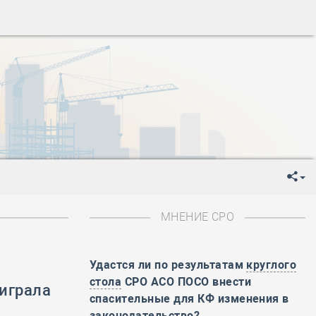
ень пограничника
-
День Строителя
-
День Государственного флага Российской Федерации
я
-
День знаний
-
День сотрудника органов внутренних дел РФ
-
День полного освобождения Ленинграда от фашистской
ень Весны и Труда
ень Победы!
ень пограничника
-
День Строителя
-
День Государственного флага Российской Федерации
МНЕНИЕ СРО
я
-
День знаний
-
День сотрудника органов внутренних дел РФ
-
День полного освобождения Ленинграда от фашистской
Удастся ли по результатам
круглого
стола
СРО АСО ПОСО внести
играла
ень Весны и Труда
спасительные для КФ изменения в
ень Победы!
законодательство?