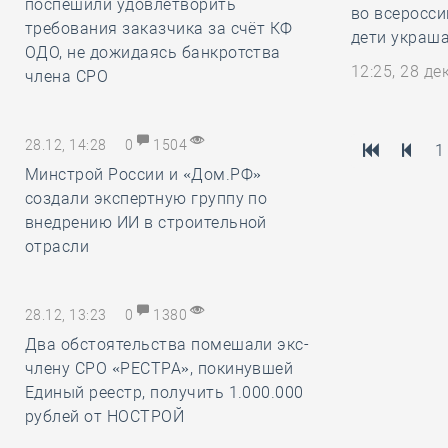
поспешили удовлетворить
во всеросси
требования заказчика за счёт КФ
дети украш
ОДО, не дожидаясь банкротства
12:25, 28 д
члена СРО
28.12, 14:28
0
1504
1
Минстрой России и «Дом.РФ»
создали экспертную группу по
внедрению ИИ в строительной
отрасли
28.12, 13:23
0
1380
Два обстоятельства помешали экс-
члену СРО «РЕСТРА», покинувшей
Единый реестр, получить 1.000.000
рублей от НОСТРОЙ