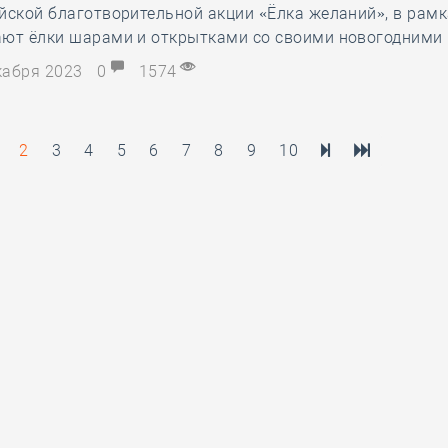
йской благотворительной акции «Ёлка желаний», в рамк
ают ёлки шарами и открытками со своими новогодними
екабря 2023
0
1574
2
3
4
5
6
7
8
9
10