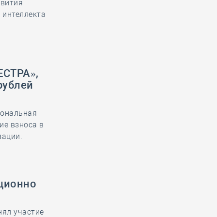
звития
 интеллекта
ЕСТРА»,
рублей
иональная
ие взноса в
зации.
иционно
нял участие