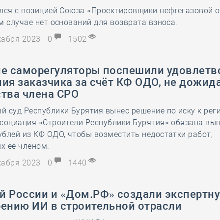
лся с позицией Союза «Проектировщики нефтегазовой о
28 мая
-
Д
м случае нет оснований для возврата взноса.
екабря 2023
0
1502
ие саморегуляторы поспешили удовлетв
ия заказчика за счёт КФ ОДО, не дожид
ства члена СРО
 суд Республики Бурятия вынес решение по иску к рег
социация «Строители Республики Бурятия» обязана вып
блей из КФ ОДО, чтобы возместить недостатки работ,
х её членом.
екабря 2023
0
1440
й России и «Дом.РФ» создали экспертну
рению ИИ в строительной отрасли