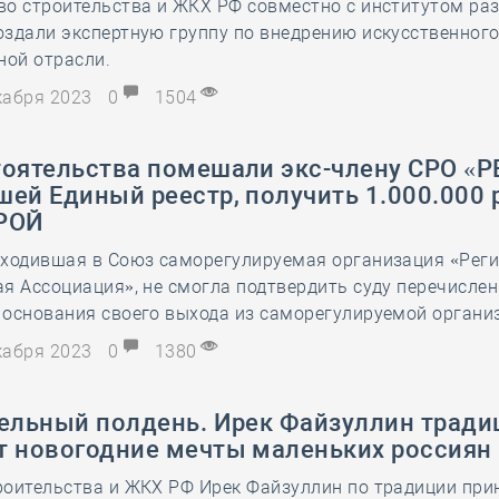
во строительства и ЖКХ РФ совместно с институтом ра
здали экспертную группу по внедрению искусственного
ной отрасли.
екабря 2023
0
1504
тоятельства помешали экс-члену СРО «Р
ей Единый реестр, получить 1.000.000 
РОЙ
входившая в Союз саморегулируемая организация «Рег
я Ассоциация», не смогла подтвердить суду перечислен
 основания своего выхода из саморегулируемой органи
екабря 2023
0
1380
тельный полдень. Ирек Файзуллин трад
т новогодние мечты маленьких россиян
роительства и ЖКХ РФ Ирек Файзуллин по традиции при