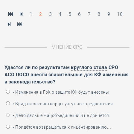
1
2
3
4
5
6
7
8
9
10
МНЕНИЕ СРО
Удастся ли по результатам
круглого стола
СРО
АСО ПОСО внести спасительные для КФ изменения
в законодательство?
• Изменения в ГрК о защите КФ будут внесены
• Вряд ли законотворцы учтут все предложения
• Дело дальше Нацобъединений и не двинется
• Придётся возвращаться к лицензированию…