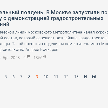
ельный полдень. В Москве запустили по
у с демонстрацией градостроительных
ний
ической линии московского метрополитена начал курси
ий состав, который освещает важнейшие градостроител
олицы. Такой новостью поделился заместитель мэра Мо
роительства Андрей Бочкарёв.
екабря 2023
0
1356
5
6
7
8
9
10
11
12
13