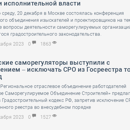
и исполнительной власти
28 мая
-
Д
среду, 20 декабря в Москве состоялась конференция
ого объединения изыскателей и проектировщиков на те
е вопросы деятельности саморегулируемых организаци
ося градостроительного законодательства.
екабря 2023
0
1863
ские саморегуляторы выступили с
ением – исключать СРО из Госреестра т
д
 Региональное отраслевое объединение работодателей
ое Саморегулируемое Объединение Строителей» предлаг
 Градостроительный кодекс РФ, запретив исключение С
нного реестра во внесудебном порядке
екабря 2023
0
1527