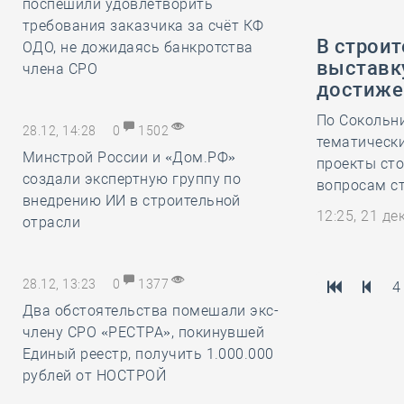
поспешили удовлетворить
требования заказчика за счёт КФ
В строит
ОДО, не дожидаясь банкротства
выставк
члена СРО
достиже
По Сокольн
28.12, 14:28
0
1502
тематическ
Минстрой России и «Дом.РФ»
проекты ст
создали экспертную группу по
вопросам ст
внедрению ИИ в строительной
12:25, 21 д
отрасли
28.12, 13:23
0
1377
4
Два обстоятельства помешали экс-
члену СРО «РЕСТРА», покинувшей
Единый реестр, получить 1.000.000
рублей от НОСТРОЙ