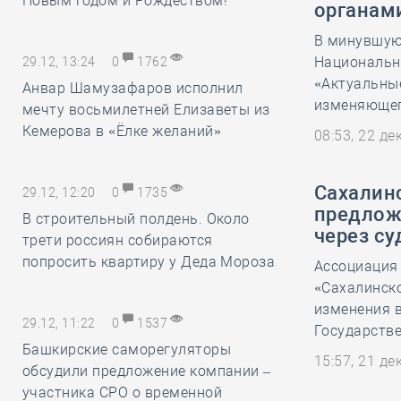
Новым годом и Рождеством!
органам
В минувшую 
Национальн
29.12, 13:24
0
1762
«Актуальны
Анвар Шамузафаров исполнил
изменяющег
мечту восьмилетней Елизаветы из
Кемерова в «Ёлке желаний»
08:53, 22 д
Сахалин
29.12, 12:20
0
1735
предлож
В строительный полдень. Около
через су
трети россиян собираются
попросить квартиру у Деда Мороза
Ассоциация
«Сахалинск
изменения в
29.12, 11:22
0
1537
Государстве
Башкирские саморегуляторы
15:57, 21 д
обсудили предложение компании –
участника СРО о временной