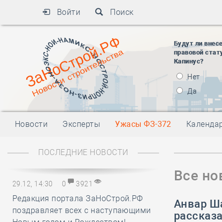
Войти
Поиск
Будут ли внес
правовой стат
Капинус?
Нет
Да
Новости
Эксперты
Ужасы ФЗ-372
Календа
ПОСЛЕДНИЕ НОВОСТИ
Все но
29.12, 14:30
0
3921
Редакция портала ЗаНоСтрой.РФ
Анвар Ш
поздравляет всех с наступающими
рассказ