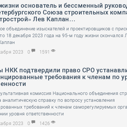
 жизни основатель и бессменный руково
етербургского Союза строительных комп
трострой» Лев Каплан…
ое объединение изыскателей и проектировщиков с при
то 18 декабря 2023 года на 95-м году жизни скончался 
Каплан
екабря 2023
0
1591
ы НКК подтвердили право СРО устанавл
нцированные требования к членам по у
венности
сультативная комиссия Национального объединения ст
 аналитическую справку по вопросу установления
рованных требований к членам саморегулируемых орг
нии уровня ответственности
екабря 2023
0
1426