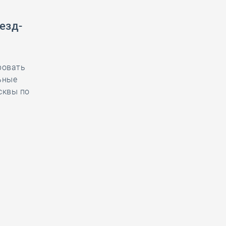
езд-
ровать
ьные
сквы по