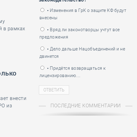
ень пограничника
• Изменения в ГрК о защите КФ будут
внесены
му
й в рамках
• Вряд ли законотворцы учтут все
предложения
• Дело дальше Нацобъединений и не
двинется
• Придётся возвращаться к
олько
лицензированию…
ает внести
РО из
ПОСЛЕДНИЕ КОММЕНТАРИИ