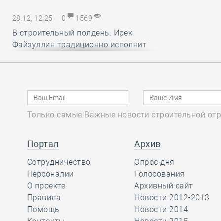
28.12, 12:25
0
1569
В строительный полдень. Ирек
Файзуллин традиционно исполнит
новогодние мечты маленьких
россиян
28.12, 11:24
0
1333
Только самые Важные новости строительной отр
Минстрой и Главгосэкпертиза
представили материалы по
вопросам применения механизма
Портал
Архив
компенсации удорожания цен на
Сотрудничество
Опрос дня
строительные ресурсы
Персоналии
Голосования
О проекте
Архивный сайт
Правила
Новости 2012-2013
28.12, 10:16
0
1736
Помощь
Новости 2014
СРО АСОНО избежала