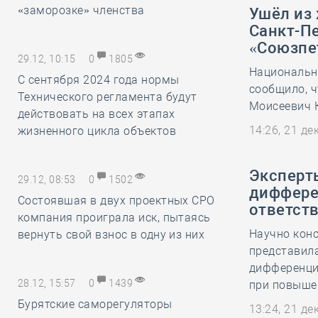
«заморозке» членства
Ушёл из
Санкт-П
«Союзпе
29.12, 10:15
0
1805
Национальн
С сентября 2024 года нормы
сообщило, ч
Технического регламента будут
Моисеевич 
действовать на всех этапах
14:26, 21 д
жизненного цикла объектов
Эксперт
29.12, 08:53
0
1502
диффере
Состоявшая в двух проектных СРО
ответст
компания проиграла иск, пытаясь
Научно кон
вернуть свой взнос в одну из них
представила
дифференци
28.12, 15:57
0
1439
при повыше
Бурятские саморегуляторы
13:24, 21 д