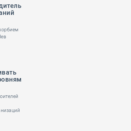
дитель
аний
скорбием
Лев
ивать
ровням
роителей
анизаций