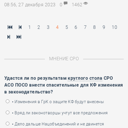
08:56, 27 декабря 2023
0
1462
1
2
3
4
5
6
7
8
9
10
МНЕНИЕ СРО
Удастся ли по результатам
круглого стола
СРО
АСО ПОСО внести спасительные для КФ изменения
в законодательство?
• Изменения в ГрК о защите КФ будут внесены
• Вряд ли законотворцы учтут все предложения
• Дело дальше Нацобъединений и не двинется