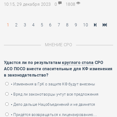
10:15, 29 декабря 2023
0
1808
1
2
3
4
5
6
7
8
9
10
МНЕНИЕ СРО
Удастся ли по результатам
круглого стола
СРО
АСО ПОСО внести спасительные для КФ изменения
в законодательство?
• Изменения в ГрК о защите КФ будут внесены
• Вряд ли законотворцы учтут все предложения
• Дело дальше Нацобъединений и не двинется
• Придётся возвращаться к лицензированию…