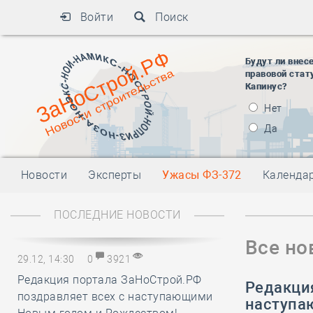
Войти
Поиск
Будут ли внес
правовой стат
Капинус?
Нет
Да
Новости
Эксперты
Ужасы ФЗ-372
Календа
ПОСЛЕДНИЕ НОВОСТИ
Все но
29.12, 14:30
0
3921
Редакция портала ЗаНоСтрой.РФ
Редакци
поздравляет всех с наступающими
наступа