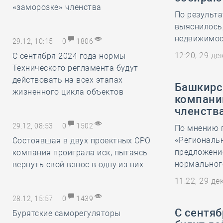
«заморозке» членства
По результа
выяснилось
недвижимост
29.12, 10:15
0
1806
12:20, 29 д
С сентября 2024 года нормы
Технического регламента будут
действовать на всех этапах
Башкирс
жизненного цикла объектов
компани
членств
29.12, 08:53
0
1502
По мнению 
«Региональ
Состоявшая в двух проектных СРО
предложение
компания проиграла иск, пытаясь
нормальног
вернуть свой взнос в одну из них
11:22, 29 д
28.12, 15:57
0
1439
С сентяб
Бурятские саморегуляторы