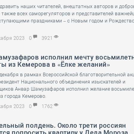
28 мая
-
Д
дравить наших читателей, внештатных авторов и добр
а также всех саморегуляторов и представителей важне
аступающими праздниками – с Новым годом и Рождеств
екабря 2023
0
3921
амузафаров исполнил мечту восьмилет
ты из Кемерова в «Ёлке желаний»
 декабря в рамках Всероссийской благотворительной ак
резидент Национального объединения изыскателей и
щиков Анвар Шамузафаров исполнил желание восьмил
з города Кемерово.
екабря 2023
0
1762
ельный полдень. Около трети россиян
тся попросить квартиру у Деда Мороза