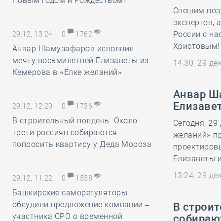
Новым годом и Рождеством!
Спешим поз
экспертов, 
России с н
29.12, 13:24
0
1762
Христовым!
Анвар Шамузафаров исполнил
мечту восьмилетней Елизаветы из
14:30, 29 д
Кемерова в «Ёлке желаний»
Анвар Ш
Елизаве
29.12, 12:20
0
1736
В строительный полдень. Около
Сегодня, 29
трети россиян собираются
желаний» п
попросить квартиру у Деда Мороза
проектиров
Елизаветы и
13:24, 29 д
29.12, 11:22
0
1538
Башкирские саморегуляторы
обсудили предложение компании –
В строит
участника СРО о временной
собираю