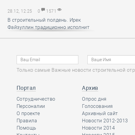
28.12, 12:25
0
1571
В строительный полдень. Ирек
Файзуллин традиционно исполнит
новогодние мечты маленьких
россиян
28.12, 11:24
0
1333
Только самые Важные новости строительной отр
Минстрой и Главгосэкпертиза
представили материалы по
вопросам применения механизма
Портал
Архив
компенсации удорожания цен на
Сотрудничество
Опрос дня
строительные ресурсы
Персоналии
Голосования
О проекте
Архивный сайт
Правила
Новости 2012-2013
28.12, 10:16
0
1736
Помощь
Новости 2014
СРО АСОНО избежала