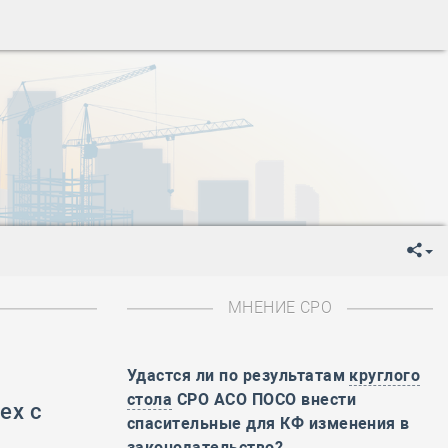
ень пограничника
-
День Строителя
-
День Государственного флага Российской Федерации
я
-
День знаний
-
День сотрудника органов внутренних дел РФ
-
День полного освобождения Ленинграда от фашистской
ень Весны и Труда
ень Победы!
ень пограничника
-
День Строителя
-
День Государственного флага Российской Федерации
МНЕНИЕ СРО
я
-
День знаний
-
День сотрудника органов внутренних дел РФ
-
День полного освобождения Ленинграда от фашистской
Удастся ли по результатам
круглого
стола
СРО АСО ПОСО внести
ех с
ень Весны и Труда
спасительные для КФ изменения в
ень Победы!
законодательство?