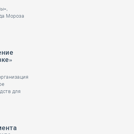
ы»,
еда Мороза
ение
зке»
организация
ое
дств для
мента