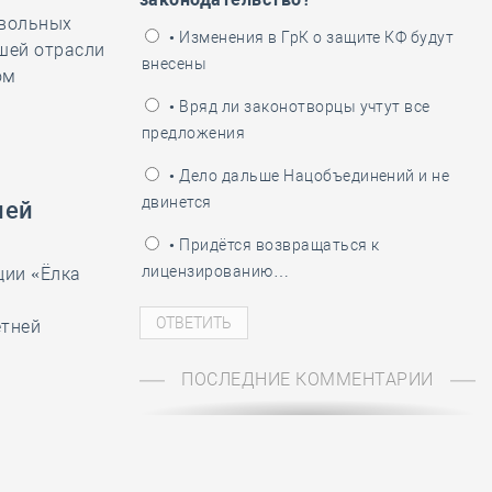
ень пограничника
овольных
• Изменения в ГрК о защите КФ будут
йшей отрасли
внесены
ом
• Вряд ли законотворцы учтут все
предложения
• Дело дальше Нацобъединений и не
двинется
ней
• Придётся возвращаться к
лицензированию…
ции «Ёлка
етней
ПОСЛЕДНИЕ КОММЕНТАРИИ