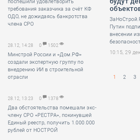
будут де
поспешили удовлетворить
объекто
требования заказчика за счёт КФ
ОДО, не дожидаясь банкротства
ЗаНоСтрой.
члена СРО
Путин подпи
внесении из
безопасност
28.12, 14:28
0
1502
10:15, 29 д
Минстрой России и «Дом.РФ»
создали экспертную группу по
внедрению ИИ в строительной
отрасли
1
2
3
28.12, 13:23
0
1378
Два обстоятельства помешали экс-
члену СРО «РЕСТРА», покинувшей
Единый реестр, получить 1.000.000
рублей от НОСТРОЙ