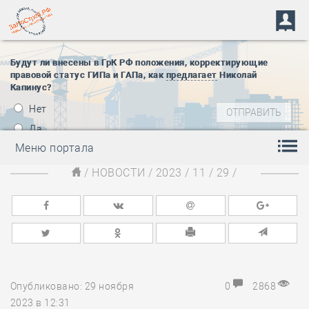
Будут ли внесены в ГрК РФ положения, корректирующие
правовой статус ГИПа и ГАПа, как
предлагает
Николай
Капинус?
Нет
Да
Меню портала
/
НОВОСТИ
/
2023
/
11
/
29
/
Опубликовано: 29 ноября
0
2868
2023 в 12:31