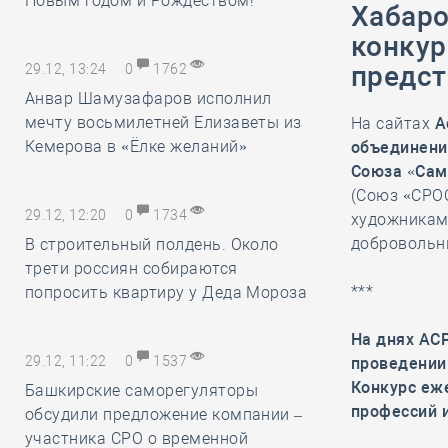
Новым годом и Рождеством!
Хабаро
конкур
предс
29.12, 13:24
0
1762
Анвар Шамузафаров исполнил
мечту восьмилетней Елизаветы из
На сайтах
А
Кемерова в «Ёлке желаний»
объединени
Союза «Сам
(Союз «СРО
29.12, 12:20
0
1734
художникам 
добровольн
В строительный полдень. Около
трети россиян собираются
***
попросить квартиру у Деда Мороза
На днях АС
29.12, 11:22
0
1537
проведении 
Конкурс еж
Башкирские саморегуляторы
профессий 
обсудили предложение компании –
участника СРО о временной