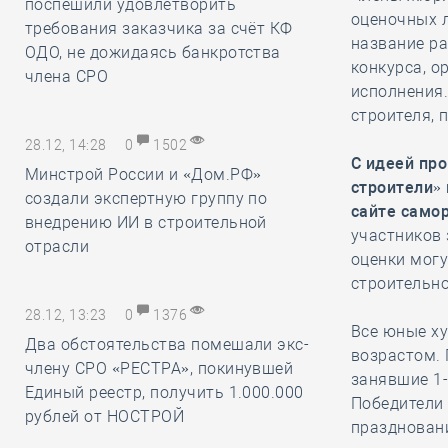
поспешили удовлетворить
оценочных л
требования заказчика за счёт КФ
название ра
ОДО, не дожидаясь банкротства
конкурса, о
члена СРО
исполнения.
строителя, 
28.12, 14:28
0
1502
С идеей про
Минстрой России и «Дом.РФ»
строители»
создали экспертную группу по
сайте само
внедрению ИИ в строительной
участников 
отрасли
оценки могу
строительн
28.12, 13:23
0
1376
Все юные ху
Два обстоятельства помешали экс-
возрастом.
члену СРО «РЕСТРА», покинувшей
занявшие 1-
Единый реестр, получить 1.000.000
Победители
рублей от НОСТРОЙ
праздновани