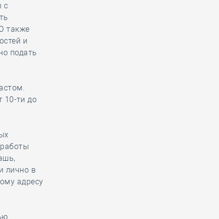
 с
ть
РО также
остей и
но подать
растом.
т 10-ти до
ных
 работы
ашь,
и лично в
ному адресу
ью