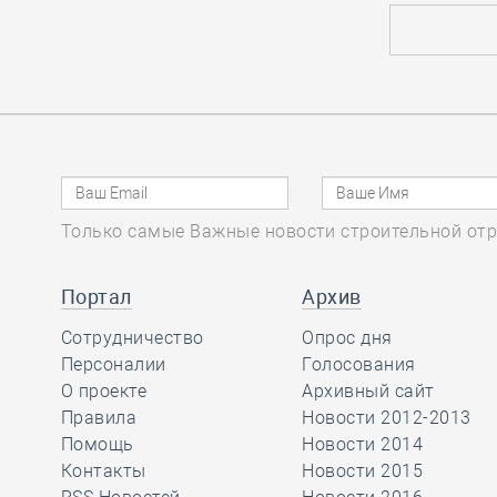
ответственности по статье 60.1 за
члена-банкрота, поскольку
заказчик не подал заявление о
включении в Реестр требований
кредиторов
28.12, 08:54
0
1374
Комитет НОСТРОЙ по цифровой
Только самые Важные новости строительной отр
трансформации строительной
отрасли подвёл итоги 2023 года
Портал
Архив
Сотрудничество
Опрос дня
27.12, 16:01
0
1532
Персоналии
Голосования
Череповецкая СРО пополнила
О проекте
Архивный сайт
список саморегулируемых
Правила
Новости 2012-2013
организаций, устроивших для детей
Помощь
Новости 2014
волшебный праздник с
Контакты
Новости 2015
исполнением желаний