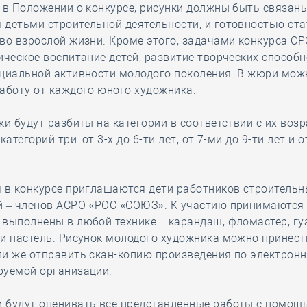
 в Положении о конкурсе, рисунки должны быть связаны
детьми строительной деятельности, и готовностью ста
во взрослой жизни. Кроме этого, задачами конкурса С
ическое воспитание детей, развитие творческих способн
оциальной активности молодого поколения. В жюри мож
аботу от каждого юного художника.
ки будут разбиты на категории в соответствии с их воз
категорий три: от 3-х до 6-ти лет, от 7-ми до 9-ти лет и о
 в конкурсе приглашаются дети работников строитель
й – членов АСРО «РОС «СОЮЗ». К участию принимаются
выполнены в любой технике – карандаш, фломастер, гу
и пастель. Рисунок молодого художника можно принест
и же отправить скан-копию произведения по электрон
руемой организации.
 будут оценивать все представленные работы с помощ