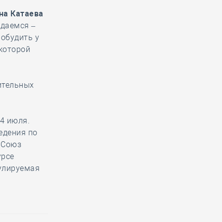
на Катаева
ждаемся –
робудить у
 которой
ительных
4 июля.
едения по
в Союз
урсе
гулируемая