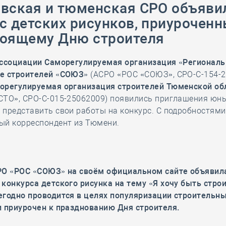
вская и тюменская СРО объяви
28 мая
-
Д
с детских рисунков, приуроченн
тоящему Дню строителя
ссоциации Саморегулируемая организация «Региональ
е строителей «СОЮЗ»
(АСРО «РОС «СОЮЗ», СРО-С-154-2
орегулируемая организация строителей Тюменской об
СТО», СРО-С-015-25062009) появились приглашения юн
представить свои работы на конкурс. С подробностями
ый корреспондент из Тюмени.
РО «РОС «СОЮЗ» на своём официальном сайте объявил
конкурса детского рисунка на тему «Я хочу быть строи
егодно проводится в целях популяризации строительн
и приурочен к празднованию Дня строителя.