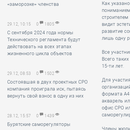
Как указано
«заморозке» членства
пониманием 
строителем 
видит эстет
29.12, 10:15
0
1805
развитие с
С сентября 2024 года нормы
лишь одну р
Технического регламента будут
действовать на всех этапах
Все участни
жизненного цикла объектов
Всего таких 
15-ти лет.
29.12, 08:53
0
1502
Для участия
Состоявшая в двух проектных СРО
организаци
компания проиграла иск, пытаясь
формата А4 
вернуть свой взнос в одну из них
акварель ил
офис СРО ил
саморегули
28.12, 15:57
0
1439
Бурятские саморегуляторы
Члены жюри