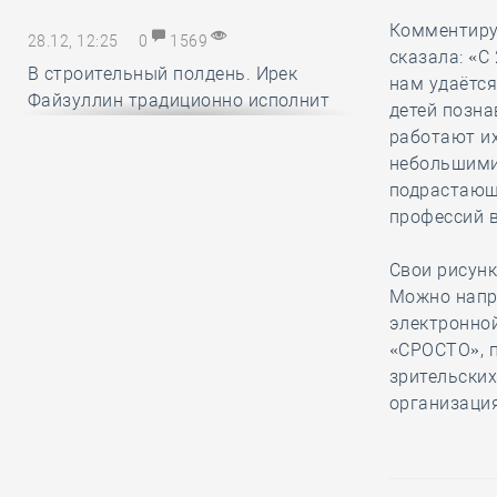
Комментиру
28.12, 12:25
0
1569
сказала: «С
В строительный полдень. Ирек
нам удаётся
Файзуллин традиционно исполнит
детей позна
новогодние мечты маленьких
работают их
россиян
небольшими
подрастающ
профессий в
28.12, 11:24
0
1332
Минстрой и Главгосэкпертиза
Свои рисунк
представили материалы по
Можно напр
вопросам применения механизма
электронной
компенсации удорожания цен на
«СРОСТО», п
строительные ресурсы
зрительских
организация
28.12, 10:16
0
1736
СРО АСОНО избежала