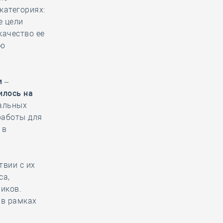
категориях:
е цели
качество ее
ню
 –
илось на
альных
работы для
 в
твии с их
са,
ников.
 в рамках