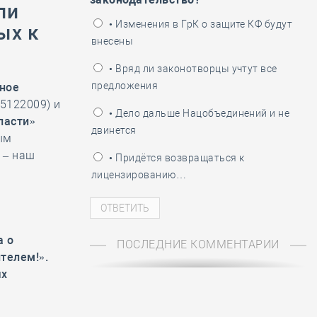
ли
ень пограничника
• Изменения в ГрК о защите КФ будут
ых к
внесены
• Вряд ли законотворцы учтут все
предложения
ное
5122009) и
• Дело дальше Нацобъединений и не
ласти»
двинется
ым
 – наш
• Придётся возвращаться к
лицензированию…
а о
ПОСЛЕДНИЕ КОММЕНТАРИИ
телем!».
ых