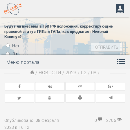
Будут ли внесены в ГрК РФ положения, корректирующие
правовой статус ГИПа и ГАПа, как
предлагает
Николай
Капинус?
Нет
Да
Меню портала
/
НОВОСТИ
/
2023
/
02
/
08
/
Опубликовано: 08 февраля
0
2706
2023 в 16:12