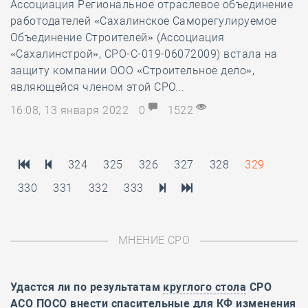
Ассоциация Региональное отраслевое объединение
работодателей «Сахалинское Саморегулируемое
Объединение Строителей» (Ассоциация
«Сахалинстрой», СРО-С-019-06072009) встала на
защиту компании ООО «Строительное дело»,
являющейся членом этой СРО...
16:08, 13 января 2022
0
1522
324
325
326
327
328
329
330
331
332
333
МНЕНИЕ СРО
Удастся ли по результатам
круглого стола
СРО
АСО ПОСО внести спасительные для КФ изменения