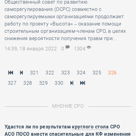
Общественный совет по развитию
саморегулирования (ОСРС) совместно с
саморегулируемыми организациями продолжает
работу по проекту «Высота» – оказание помощи
строительным организациям-членам СРО, в целях
снижения вероятности получения травм при...
14:39, 18 января 2022
0
1304
321
322
323
324
325
326
327
328
329
330
МНЕНИЕ СРО
Удастся ли по результатам
круглого стола
СРО
АСО ПОСО внести спасительные для КФ изменения