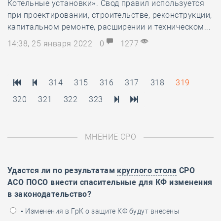
Котельные установки». Свод правил используется
при проектировании, строительстве, реконструкции,
капитальном ремонте, расширении и техническом...
14:38, 25 января 2022
0
1277
314
315
316
317
318
319
320
321
322
323
МНЕНИЕ СРО
Удастся ли по результатам
круглого стола
СРО
АСО ПОСО внести спасительные для КФ изменения
в законодательство?
• Изменения в ГрК о защите КФ будут внесены