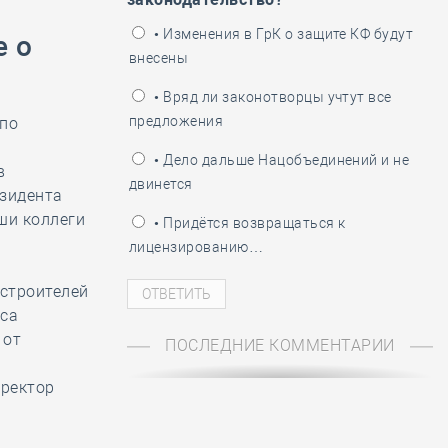
ень пограничника
• Изменения в ГрК о защите КФ будут
е о
внесены
• Вряд ли законотворцы учтут все
предложения
 по
• Дело дальше Нацобъединений и не
в
двинется
езидента
ши коллеги
• Придётся возвращаться к
лицензированию…
 строителей
иса
а от
ПОСЛЕДНИЕ КОММЕНТАРИИ
иректор