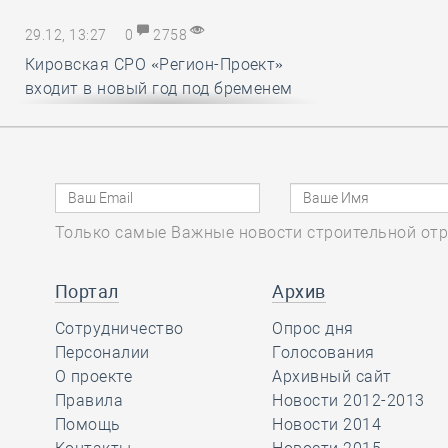
29.12, 13:27
0
2758
Кировская СРО «Регион-Проект»
входит в новый год под бременем
внутрикорпоративных конфликтов
29.12, 12:25
0
1718
В строительный полдень. Ввод
Только самые Важные новости строительной отр
жилья в России впервые достиг
100 миллионов квадратных метров
за год
Портал
Архив
Сотрудничество
Опрос дня
29.12, 11:28
Персоналии
0
1715
Голосования
О проекте
Архивный сайт
Ирек Файзуллин поблагодарил
Правила
Новости 2012-2013
Анвара Шамузафарова за участие
Помощь
Новости 2014
в подготовке и проведении II