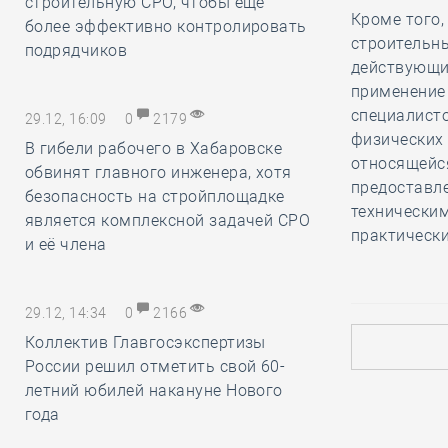
строительную СРО, чтобы ещё
Кроме того,
более эффективно контролировать
строительны
подрядчиков
действующи
применение
специалисто
29.12, 16:09
0
2179
физических 
В гибели рабочего в Хабаровске
относящейся
обвинят главного инженера, хотя
предоставл
безопасность на стройплощадке
технически
является комплексной задачей СРО
практически
и её члена
29.12, 14:34
0
2166
Коллектив Главгосэкспертизы
России решил отметить свой 60-
летний юбилей накануне Нового
года