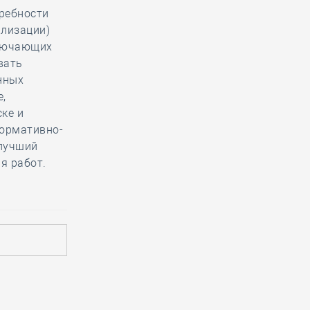
требности
ализации)
ключающих
вать
нных
е,
ке и
ормативно-
илучший
я работ.