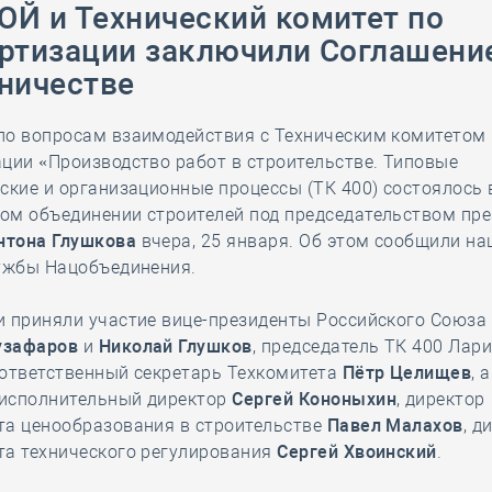
Й и Технический комитет по
28 мая
-
Д
ртизации заключили Соглашени
ничестве
по вопросам взаимодействия с Техническим комитетом
ции «Производство работ в строительстве. Типовые
ские и организационные процессы (ТК 400) состоялось 
ом объединении строителей под председательством пр
нтона Глушкова
вчера, 25 января. Об этом сообщили на
лужбы Нацобъединения.
 приняли участие вице-президенты Российского Союза
узафаров
и
Николай Глушков
, председатель ТК 400 Лар
 ответственный секретарь Техкомитета
Пётр Целищев
, 
исполнительный директор
Сергей Кононыхин
, директор
та ценообразования в строительстве
Павел Малахов
, д
та технического регулирования
Сергей Хвоинский
.