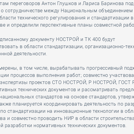
атам переговоров Антон Глушков и Лариса Баринова по
 о сотрудничестве между Национальным объединением 
области технического регулирования и стандартизации в
ве и определили перспективные планы совместной раб
одписанному документу НОСТРОЙ и ТК 400 будут
вовать в области стандартизации, организационно-тех
нной деятельности.
ерены, в том числе, вырабатывать прогрессивный подх
ции процессов выполнения работ; совместно участвова
 экспертизы проектов СТО НОСТРОЙ, Р НОСТРОЙ, ГОСТ Р
тивных технических документов и рассматривать пред
национальных стандартов на основе стандартов, утве
акже планируется координировать деятельность по раз
по стандартизации на инновационные технологии в обл
ва и совместно проводить НИР в области строительств
й разработки нормативных технических документов.