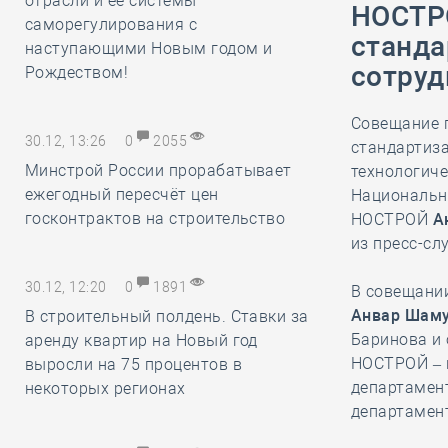
отрасли и её системы
НОСТРО
саморегулирования с
станда
наступающими Новым годом и
сотруд
Рождеством!
Совещание 
30.12, 13:26
0
2055
стандартиза
Минстрой России прорабатывает
технологиче
ежегодный пересчёт цен
Национальн
госконтрактов на строительство
НОСТРОЙ
А
из пресс-с
30.12, 12:20
0
1891
В совещании
Анвар Шам
В строительный полдень. Ставки за
Баринова и
аренду квартир на Новый год
НОСТРОЙ – 
выросли на 75 процентов в
департамен
некоторых регионах
департамен