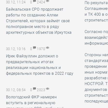
30.12, 11:24
0
2424
По результ
Соглашение
Байкальская СРО продолжает
и ТК 400 в 
работы по созданию Аллеи
строительст
Строителей, которая займёт своё
полноправное место в ряду
Согласно п
архитектурных объектов Иркутска
взаимодейст
информацио
30.12, 10:16
0
1970
Стороны нам
Ирек Файзуллин доложил о
стандартиза
предварительных итогах
проведении
реализации национальных и
иных норма
федеральных проектов в 2022 году
разработке 
НОСТРОЙ. Т
документов 
30.12, 08:54
0
2023
строительст
Вологодский ФКР намерен
последующе
вступить в региональную