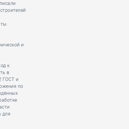
дписали
строителей
оты.
нической и
од к
ть в
, ГОСТ и
ложения по
рждённых
работке
асти
а для