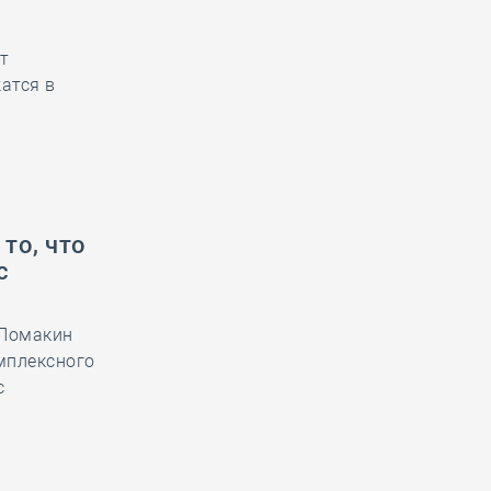
ет
атся в
то, что
с
 Ломакин
мплексного
с