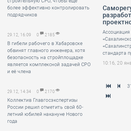
строительную СРО, чтобы ещё
Саморег
более эффективно контролировать
разрабо
подрядчиков
проектн
Ассоциация
29.12, 16:09
0
2185
«Сахалинск
В гибели рабочего в Хабаровске
«Сахалинстр
обвинят главного инженера, хотя
стандарта п
безопасность на стройплощадке
10:16, 20 я
является комплексной задачей СРО
и её члена
3
29.12, 14:34
0
2170
Коллектив Главгосэкспертизы
России решил отметить свой 60-
летний юбилей накануне Нового
года