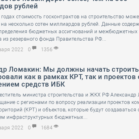
дов рублей
 годах стоимость госконтрактов на строительство мож
на несколько сотен миллиардов рублей. Данные содерж
спределения бюджетных ассигнований и межбюджетных
 из резервного фонда Правительства РФ...
нваря 2022
0
1356
др Ломакин: Мы должны начать строить 
овали как в рамках КРТ, так и проектов 
ением средств ИБК
еститель министра строительства и ЖКХ РФ Александр
щание с регионами по вопросу реализации проектов ко
рриторий (КРТ) и объектов, которые будут создаваться 
ем инфраструктурных бюджетных...
нваря 2022
0
1684