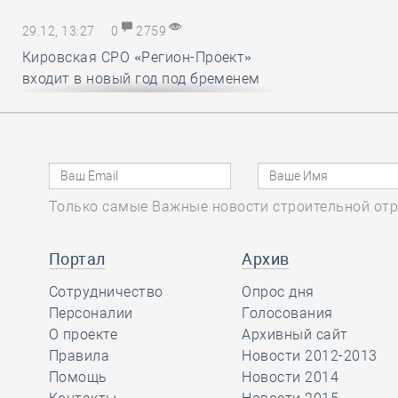
29.12, 13:27
0
2759
Кировская СРО «Регион-Проект»
входит в новый год под бременем
внутрикорпоративных конфликтов
29.12, 12:25
0
1719
В строительный полдень. Ввод
Только самые Важные новости строительной отр
жилья в России впервые достиг
100 миллионов квадратных метров
за год
Портал
Архив
Сотрудничество
Опрос дня
29.12, 11:28
Персоналии
0
1716
Голосования
О проекте
Архивный сайт
Ирек Файзуллин поблагодарил
Правила
Новости 2012-2013
Анвара Шамузафарова за участие
Помощь
Новости 2014
в подготовке и проведении II