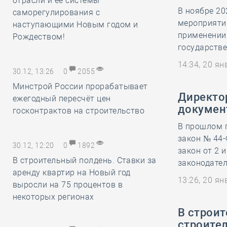
отрасли и её системы
В ноябре 20
саморегулирования с
мероприяти
наступающими Новым годом и
применении
Рождеством!
государстве
14:34, 20 я
30.12, 13:26
0
2055
Минстрой России прорабатывает
Директор
ежегодный пересчёт цен
докумен
госконтрактов на строительство
В прошлом 
закон № 44
30.12, 12:20
0
1892
закон от 2 
В строительный полдень. Ставки за
законодател
аренду квартир на Новый год
13:26, 20 я
выросли на 75 процентов в
некоторых регионах
В строи
строител