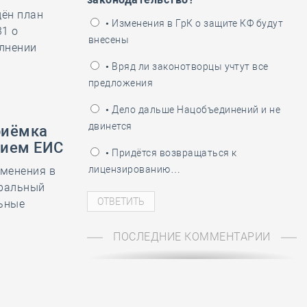
дён план
ень пограничника
• Изменения в ГрК о защите КФ будут
1 о
внесены
лнении
• Вряд ли законотворцы учтут все
предложения
• Дело дальше Нацобъединений и не
двинется
риёмка
нием ЕИС
• Придётся возвращаться к
лицензированию…
зменения в
еральный
льные
ПОСЛЕДНИЕ КОММЕНТАРИИ