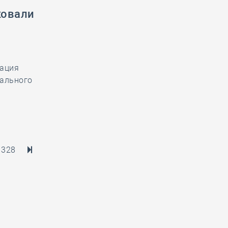
ковали
иация
нального
328