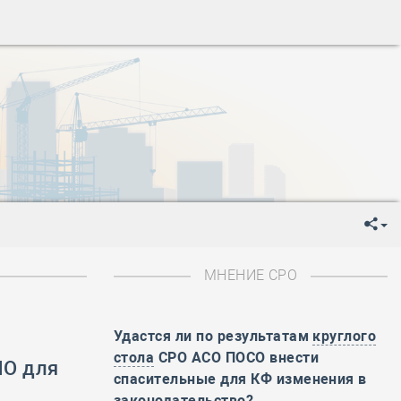
ень пограничника
-
День Строителя
-
День Государственного флага Российской Федерации
я
-
День знаний
-
День сотрудника органов внутренних дел РФ
-
День полного освобождения Ленинграда от фашистской
ень Весны и Труда
ень Победы!
ень пограничника
-
День Строителя
-
День Государственного флага Российской Федерации
МНЕНИЕ СРО
я
-
День знаний
-
День сотрудника органов внутренних дел РФ
-
День полного освобождения Ленинграда от фашистской
Удастся ли по результатам
круглого
стола
СРО АСО ПОСО внести
ПО для
ень Весны и Труда
спасительные для КФ изменения в
ень Победы!
законодательство?