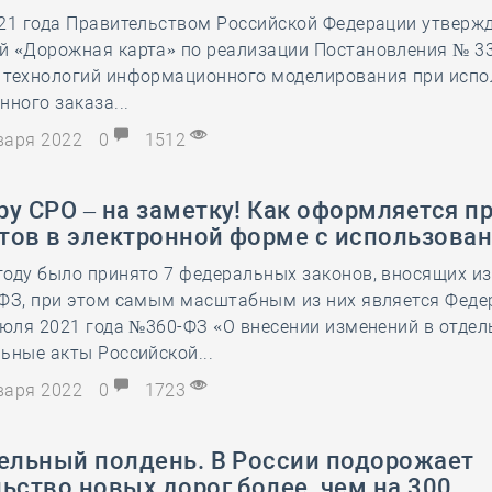
21 года Правительством Российской Федерации утверж
28 мая
-
Д
й «Дорожная карта» по реализации Постановления № 33
 технологий информационного моделирования при испо
нного заказа...
нваря 2022
0
1512
у СРО – на заметку! Как оформляется п
тов в электронной форме с использова
году было принято 7 федеральных законов, вносящих и
-ФЗ, при этом самым масштабным из них является Фед
июля 2021 года №360-ФЗ «О внесении изменений в отде
ьные акты Российской...
нваря 2022
0
1723
тельный полдень. В России подорожает
ьство новых дорог более, чем на 300