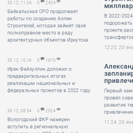
30.12, 11:24
0
2424
миллиар
Байкальская СРО продолжает
В 2022-2024
работы по созданию Аллеи
подорожать 
Строителей, которая займёт своё
проекте ра
полноправное место в ряду
трансфертов
архитектурных объектов Иркутска
12:25, 20 я
30.12, 10:16
0
1970
Алексан
Ирек Файзуллин доложил о
запланир
предварительных итогах
привлеч
реализации национальных и
федеральных проектов в 2022 году
Первый зам
провёл сове
развития те
30.12, 08:54
0
2024
привлечени
Вологодский ФКР намерен
11:24, 20 я
вступить в региональную