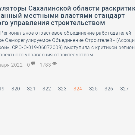
уляторы Сахалинской области раскрити
танный местными властями стандарт
ого управления строительством
 Региональное отраслевое объединение работодателей
ое Саморегулируемое Объединение Строителей» (Ассоц
ой», СРО-С-019-06072009) выступила с критикой регио
роектного управления строительством...
нваря 2022
0
1783
19
320
321
322
323
324
325
326
327