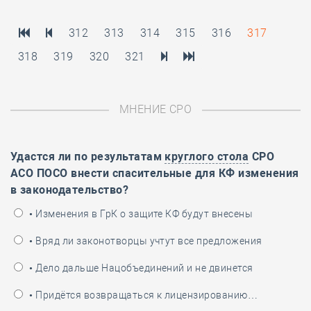
312
313
314
315
316
317
318
319
320
321
МНЕНИЕ СРО
Удастся ли по результатам
круглого стола
СРО
АСО ПОСО внести спасительные для КФ изменения
в законодательство?
• Изменения в ГрК о защите КФ будут внесены
• Вряд ли законотворцы учтут все предложения
• Дело дальше Нацобъединений и не двинется
• Придётся возвращаться к лицензированию…