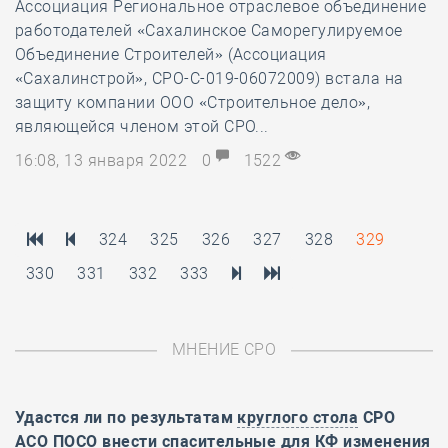
Ассоциация Региональное отраслевое объединение
работодателей «Сахалинское Саморегулируемое
Объединение Строителей» (Ассоциация
«Сахалинстрой», СРО-С-019-06072009) встала на
защиту компании ООО «Строительное дело»,
являющейся членом этой СРО...
16:08, 13 января 2022
0
1522
324
325
326
327
328
329
330
331
332
333
МНЕНИЕ СРО
Удастся ли по результатам
круглого стола
СРО
АСО ПОСО внести спасительные для КФ изменения