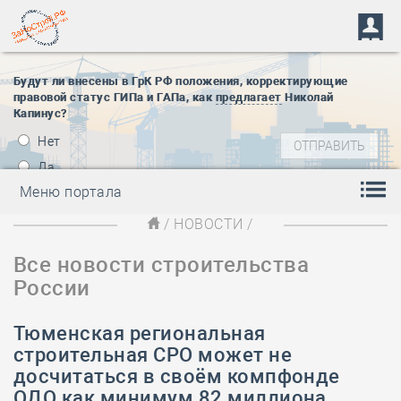
Будут ли внесены в ГрК РФ положения, корректирующие
правовой статус ГИПа и ГАПа, как
предлагает
Николай
Капинус?
Нет
Да
Меню портала
/
НОВОСТИ
/
Все новости строительства
России
Тюменская региональная
строительная СРО может не
досчитаться в своём компфонде
ОДО как минимум 82 миллиона