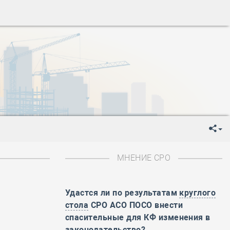
ень пограничника
-
День Строителя
-
День Государственного флага Российской Федерации
я
-
День знаний
-
День сотрудника органов внутренних дел РФ
-
День полного освобождения Ленинграда от фашистской
ень Весны и Труда
ень Победы!
ень пограничника
-
День Строителя
-
День Государственного флага Российской Федерации
МНЕНИЕ СРО
я
-
День знаний
-
День сотрудника органов внутренних дел РФ
-
День полного освобождения Ленинграда от фашистской
Удастся ли по результатам
круглого
стола
СРО АСО ПОСО внести
ень Весны и Труда
спасительные для КФ изменения в
и
ень Победы!
законодательство?