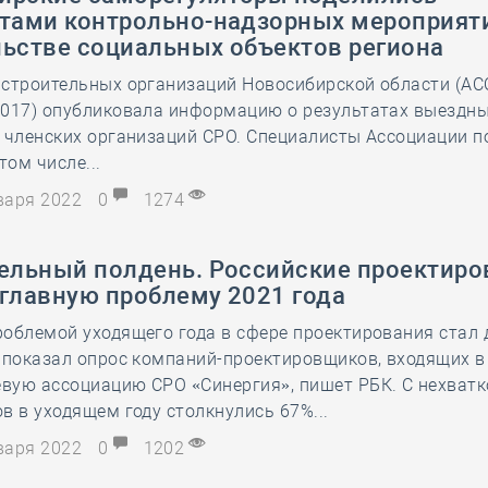
атами контрольно-надзорных мероприят
льстве социальных объектов региона
 строительных организаций Новосибирской области (АС
2017) опубликовала информацию о результатах выездны
 членских организаций СРО. Специалисты Ассоциации п
том числе...
нваря 2022
0
1274
тельный полдень. Российские проектир
 главную проблему 2021 года
облемой уходящего года в сфере проектирования стал
 показал опрос компаний-проектировщиков, входящих в
вую ассоциацию СРО «Синергия», пишет РБК. С нехватк
в в уходящем году столкнулись 67%...
нваря 2022
0
1202