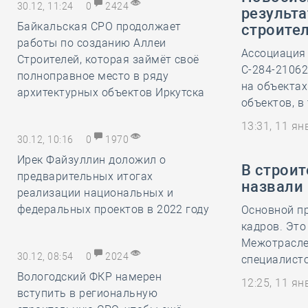
30.12, 11:24
0
2424
результ
Байкальская СРО продолжает
строите
работы по созданию Аллеи
Ассоциация
Строителей, которая займёт своё
С-284-2106
полноправное место в ряду
на объектах
архитектурных объектов Иркутска
объектов, в 
13:31, 11 я
30.12, 10:16
0
1970
Ирек Файзуллин доложил о
В строи
предварительных итогах
назвали
реализации национальных и
федеральных проектов в 2022 году
Основной пр
кадров. Это
Межотрасле
30.12, 08:54
0
2024
специалисто
Вологодский ФКР намерен
12:25, 11 я
вступить в региональную