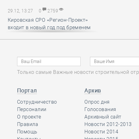
29.12, 13:27
0
2759
Кировская СРО «Регион-Проект»
входит в новый год под бременем
внутрикорпоративных конфликтов
29.12, 12:25
0
1719
В строительный полдень. Ввод
Только самые Важные новости строительной отр
жилья в России впервые достиг
100 миллионов квадратных метров
за год
Портал
Архив
Сотрудничество
Опрос дня
29.12, 11:28
Персоналии
0
1716
Голосования
О проекте
Архивный сайт
Ирек Файзуллин поблагодарил
Правила
Новости 2012-2013
Анвара Шамузафарова за участие
Помощь
Новости 2014
в подготовке и проведении II