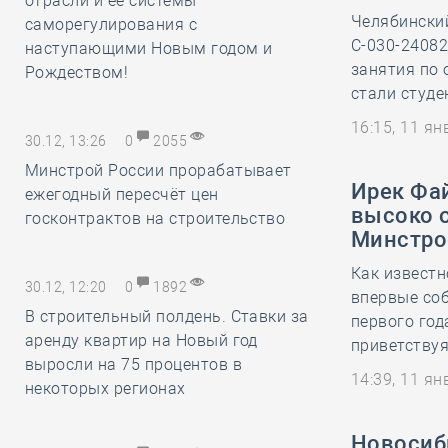
отрасли и её системы
Челябински
саморегулирования с
С-030-2408
наступающими Новым годом и
занятия по 
Рождеством!
стали студе
16:15, 11 я
30.12, 13:26
0
2055
Минстрой России прорабатывает
Ирек Фа
ежегодный пересчёт цен
высоко о
госконтрактов на строительство
Минстро
Как известн
30.12, 12:20
0
1892
впервые соб
В строительный полдень. Ставки за
первого го
аренду квартир на Новый год
приветствуя
выросли на 75 процентов в
14:39, 11 я
некоторых регионах
Новосиб