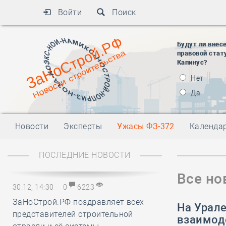
Войти
Поиск
Будут ли внес
правовой стат
Капинус?
Нет
Да
Новости
Эксперты
Ужасы ФЗ-372
Календа
ПОСЛЕДНИЕ НОВОСТИ
Все но
30.12, 14:30
0
6223
ЗаНоСтрой.РФ поздравляет всех
На Урале
представителей строительной
взаимод