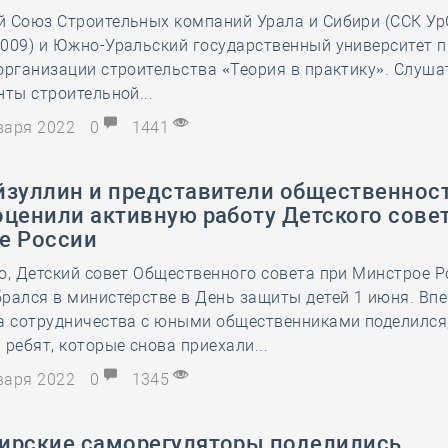
й Союз Строительных компаний Урала и Сибири (ССК Ур
28 мая
-
Д
2009) и Южно-Уральский государственный университет 
организации строительства «Теория в практику». Слуш
нты строительной...
нваря 2022
0
1441
йзуллин и представители общественнос
ценили активную работу Детского сове
е России
о, Детский совет Общественного совета при Минстрое Р
рался в министерстве в День защиты детей 1 июня. Вп
да сотрудничества с юными общественниками поделился
 ребят, которые снова приехали...
нваря 2022
0
1345
ирские саморегуляторы поделились