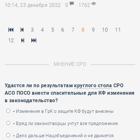
10:14, 23 декабря 2022
0
1762
3
4
5
6
7
8
9
10
11
12
МНЕНИЕ СРО
Удастся ли по результатам
круглого стола
СРО
АСО ПОСО внести спасительные для КФ изменения
в законодательство?
• Изменения в ГрК о защите КФ будут внесены
• Вряд ли законотворцы учтут все предложения
• Дело дальше Нацобъединений и не двинется