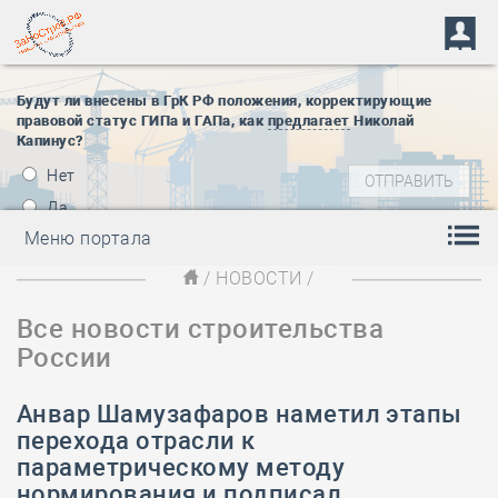
Будут ли внесены в ГрК РФ положения, корректирующие
правовой статус ГИПа и ГАПа, как
предлагает
Николай
Капинус?
Нет
Да
Меню портала
/
НОВОСТИ
/
Все новости строительства
России
Анвар Шамузафаров наметил этапы
перехода отрасли к
параметрическому методу
нормирования и подписал