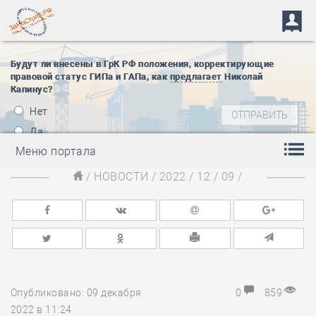
Будут ли внесены в ГрК РФ положения, корректирующие
правовой статус ГИПа и ГАПа, как
предлагает
Николай
Капинус?
Нет
Да
Меню портала
/
НОВОСТИ
/
2022
/
12
/
09
/
Опубликовано: 09 декабря
0
859
2022 в 11:24