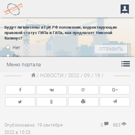
Будут ли внесены в ГрК РФ положения, корректирующие
правовой статус ГИПа и ГАПа, как
предлагает
Николай
Капинус?
Нет
Да
Меню портала
/
НОВОСТИ
/
2022
/
09
/
19
/
Опубликовано: 19 сентября
0
883
2022 в 10:23