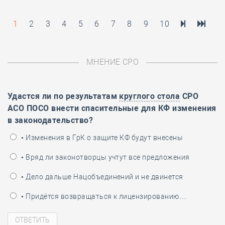
1
2
3
4
5
6
7
8
9
10
МНЕНИЕ СРО
Удастся ли по результатам
круглого стола
СРО
АСО ПОСО внести спасительные для КФ изменения
в законодательство?
• Изменения в ГрК о защите КФ будут внесены
• Вряд ли законотворцы учтут все предложения
• Дело дальше Нацобъединений и не двинется
• Придётся возвращаться к лицензированию…