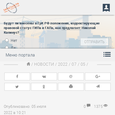
Будут ли внесены в ГрК РФ положения, корректирующие
правовой статус ГИПа и ГАПа, как
предлагает
Николай
Капинус?
Нет
Да
Меню портала
/
НОВОСТИ
/
2022
/
07
/
05
/
Опубликовано: 05 июля
0
1375
2022 в 10:21