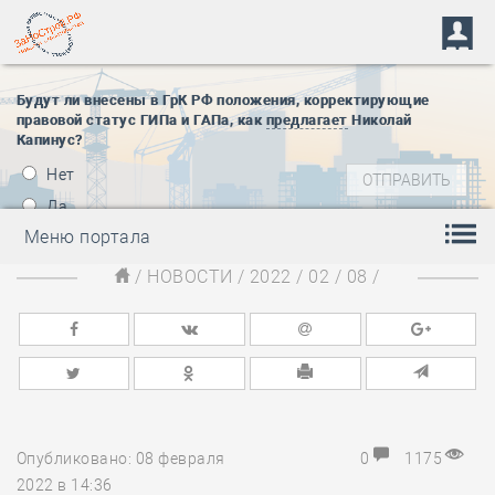
Будут ли внесены в ГрК РФ положения, корректирующие
правовой статус ГИПа и ГАПа, как
предлагает
Николай
Капинус?
Нет
Да
Меню портала
/
НОВОСТИ
/
2022
/
02
/
08
/
Опубликовано: 08 февраля
0
1175
2022 в 14:36