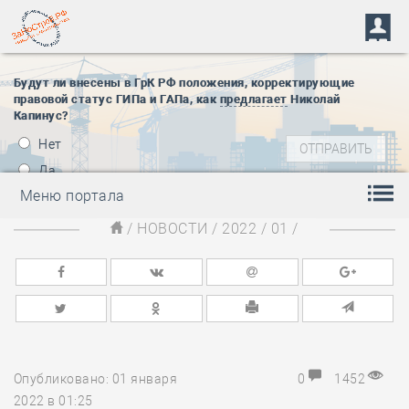
Будут ли внесены в ГрК РФ положения, корректирующие
правовой статус ГИПа и ГАПа, как
предлагает
Николай
Капинус?
Нет
Да
Меню портала
/
НОВОСТИ
/
2022
/
01
/
Опубликовано: 01 января
0
1452
2022 в 01:25