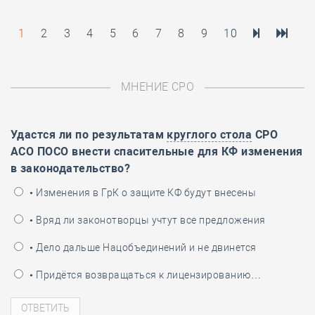
1
2
3
4
5
6
7
8
9
10
МНЕНИЕ СРО
Удастся ли по результатам
круглого стола
СРО
АСО ПОСО внести спасительные для КФ изменения
в законодательство?
• Изменения в ГрК о защите КФ будут внесены
• Вряд ли законотворцы учтут все предложения
• Дело дальше Нацобъединений и не двинется
• Придётся возвращаться к лицензированию…