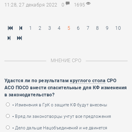
11:28, 27 декабря 2022
0
1695
1
2
3
4
5
6
7
8
9
10
МНЕНИЕ СРО
Удастся ли по результатам
круглого стола
СРО
АСО ПОСО внести спасительные для КФ изменения
в законодательство?
• Изменения в ГрК о защите КФ будут внесены
• Вряд ли законотворцы учтут все предложения
• Дело дальше Нацобъединений и не двинется