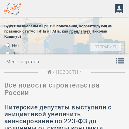
Будут ли внесены в ГрК РФ положения, корректирующие
правовой статус ГИПа и ГАПа, как
предлагает
Николай
Капинус?
Нет
Да
Меню портала
/
НОВОСТИ
/
Все новости строительства
России
Питерские депутаты выступили с
инициативой увеличить
авансирование по 223-ФЗ до
половины от суммы контракта