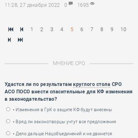
11:28, 27 декабря 2022
0
1695
1
2
3
4
5
6
7
8
9
10
МНЕНИЕ СРО
Удастся ли по результатам
круглого стола
СРО
АСО ПОСО внести спасительные для КФ изменения
в законодательство?
• Изменения в ГрК о защите КФ будут внесены
• Вряд ли законотворцы учтут все предложения
• Дело дальше Нацобъединений и не двинется