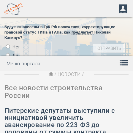
Будут ли внесены в ГрК РФ положения, корректирующие
правовой статус ГИПа и ГАПа, как
предлагает
Николай
Капинус?
Нет
Да
Меню портала
/
НОВОСТИ
/
Все новости строительства
России
Питерские депутаты выступили с
инициативой увеличить
авансирование по 223-ФЗ до
половины от суммы контракта