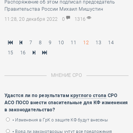
Распоряжение об этом подписал председатель
Правительства России Михаил Мишустин
11:28, 20 декабря 2022
0
1316
7
8
9
10
11
12
13
14
15
16
МНЕНИЕ СРО
Удастся ли по результатам
круглого стола
СРО
АСО ПОСО внести спасительные для КФ изменения
в законодательство?
• Изменения в ГрК о защите КФ будут внесены
• Вряд ли законотворцы учтут все предложения