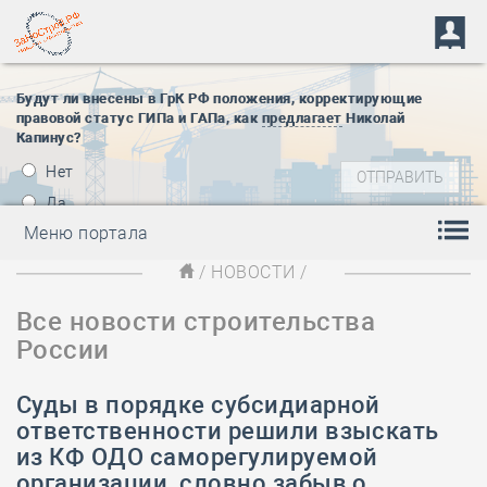
Будут ли внесены в ГрК РФ положения, корректирующие
правовой статус ГИПа и ГАПа, как
предлагает
Николай
Капинус?
Нет
Да
Меню портала
/
НОВОСТИ
/
Все новости строительства
России
Суды в порядке субсидиарной
ответственности решили взыскать
из КФ ОДО саморегулируемой
организации, словно забыв о