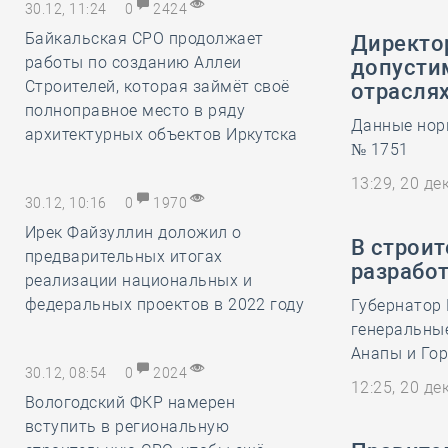
30.12, 11:24
0
2424
Байкальская СРО продолжает
Директор
работы по созданию Аллеи
допустим
Строителей, которая займёт своё
отраслях
полноправное место в ряду
Данные нор
архитектурных объектов Иркутска
№ 1751
13:29, 20 д
30.12, 10:16
0
1970
Ирек Файзуллин доложил о
В строит
предварительных итогах
разрабо
реализации национальных и
федеральных проектов в 2022 году
Губернатор
генеральные
Анапы и Го
30.12, 08:54
0
2024
12:25, 20 д
Вологодский ФКР намерен
вступить в региональную