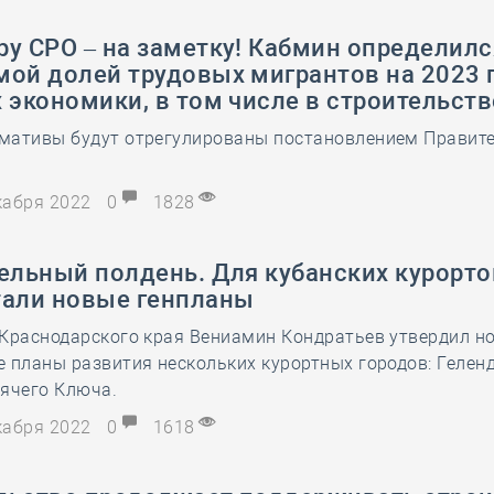
у СРО – на заметку! Кабмин определилс
ой долей трудовых мигрантов на 2023 
 экономики, в том числе в строительств
мативы будут отрегулированы постановлением Правит
екабря 2022
0
1828
ельный полдень. Для кубанских курорто
тали новые генпланы
 Краснодарского края Вениамин Кондратьев утвердил н
 планы развития нескольких курортных городов: Гелен
рячего Ключа.
екабря 2022
0
1618