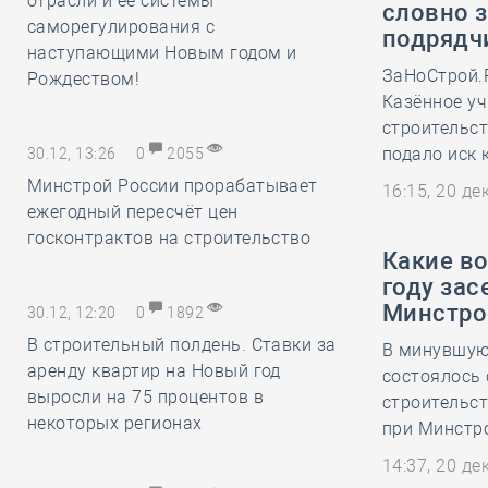
отрасли и её системы
словно 
саморегулирования с
подрядч
наступающими Новым годом и
ЗаНоСтрой.Р
Рождеством!
Казённое у
строительст
подало иск 
30.12, 13:26
0
2055
Минстрой России прорабатывает
16:15, 20 д
ежегодный пересчёт цен
госконтрактов на строительство
Какие во
году за
Минстро
30.12, 12:20
0
1892
В строительный полдень. Ставки за
В минувшую 
аренду квартир на Новый год
состоялось
выросли на 75 процентов в
строительст
некоторых регионах
при Минстр
14:37, 20 д