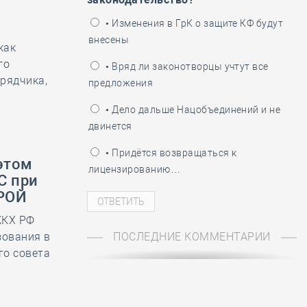
ень пограничника
• Изменения в ГрК о защите КФ будут
внесены
как
го
• Вряд ли законотворцы учтут все
рядчика,
предложения
• Дело дальше Нацобъединений и не
двинется
• Придётся возвращаться к
этом
лицензированию…
С при
ТРОЙ
ЖКХ РФ
зования в
ПОСЛЕДНИЕ КОММЕНТАРИИ
го совета