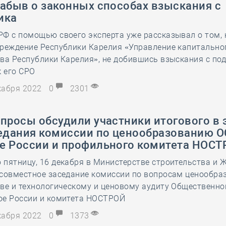
забыв о законных способах взыскания с
28 мая
-
Д
ика
Ф с помощью своего эксперта уже рассказывал о том, 
чреждение Республики Карелия «Управление капитально
ва Республики Карелия», не добившись взыскания с под
к его СРО
екабря 2022
0
2301
просы обсудили участники итогового в 
седания комиссии по ценообразованию О
е России и профильного комитета НОС
пятницу, 16 декабря в Министерстве строительства и 
 совместное заседание комиссии по вопросам ценообра
ве и технологическому и ценовому аудиту Общественно
ое России и комитета НОСТРОЙ
екабря 2022
0
1373