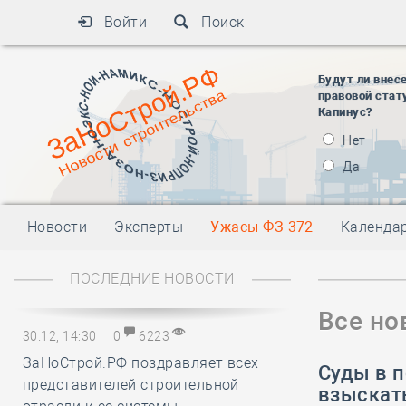
Войти
Поиск
Будут ли внес
правовой стат
Капинус?
Нет
Да
Новости
Эксперты
Ужасы ФЗ-372
Календа
ПОСЛЕДНИЕ НОВОСТИ
Все но
30.12, 14:30
0
6223
ЗаНоСтрой.РФ поздравляет всех
Суды в 
представителей строительной
взыскат