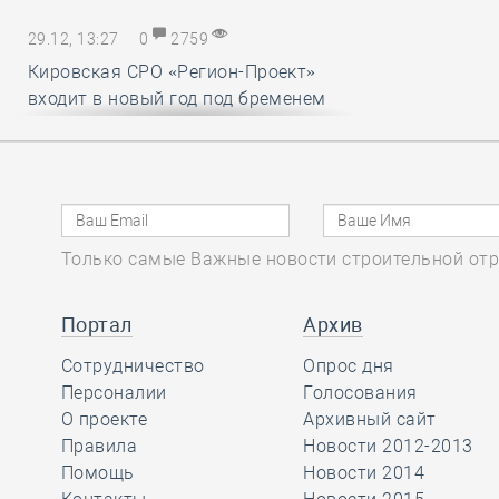
29.12, 13:27
0
2759
Кировская СРО «Регион-Проект»
входит в новый год под бременем
внутрикорпоративных конфликтов
29.12, 12:25
0
1719
В строительный полдень. Ввод
Только самые Важные новости строительной отр
жилья в России впервые достиг
100 миллионов квадратных метров
за год
Портал
Архив
Сотрудничество
Опрос дня
29.12, 11:28
Персоналии
0
1716
Голосования
О проекте
Архивный сайт
Ирек Файзуллин поблагодарил
Правила
Новости 2012-2013
Анвара Шамузафарова за участие
Помощь
Новости 2014
в подготовке и проведении II