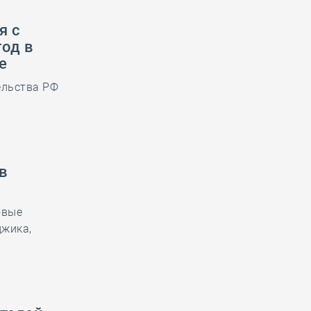
я с
год в
е
ельства РФ
в
овые
джика,