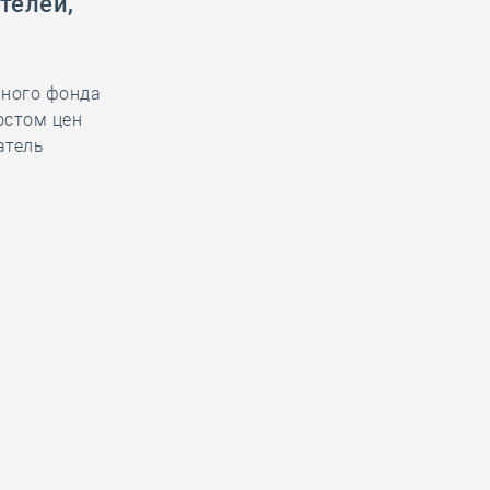
телей,
вного фонда
остом цен
атель