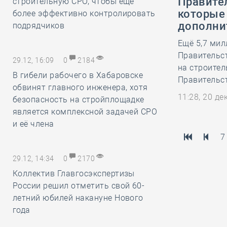
Правите
строительную СРО, чтобы ещё
которые
более эффективно контролировать
дополни
подрядчиков
Ещё 5,7 мил
Правительст
29.12, 16:09
0
2184
на строител
В гибели рабочего в Хабаровске
Правительс
обвинят главного инженера, хотя
11:28, 20 д
безопасность на стройплощадке
является комплексной задачей СРО
и её члена
7
29.12, 14:34
0
2170
Коллектив Главгосэкспертизы
России решил отметить свой 60-
летний юбилей накануне Нового
года