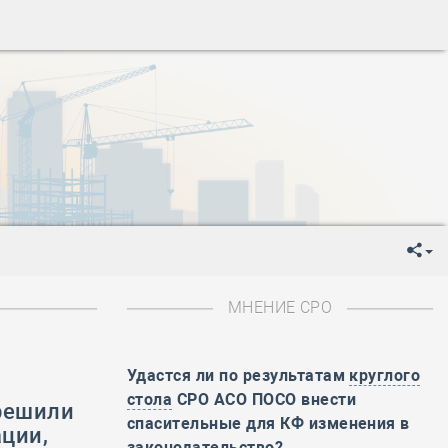
ень пограничника
-
День Строителя
-
День Государственного флага Российской Федерации
я
-
День знаний
-
День сотрудника органов внутренних дел РФ
-
День полного освобождения Ленинграда от фашистской
ень Весны и Труда
ень Победы!
ень пограничника
-
День Строителя
-
День Государственного флага Российской Федерации
МНЕНИЕ СРО
я
-
День знаний
-
День сотрудника органов внутренних дел РФ
-
День полного освобождения Ленинграда от фашистской
Удастся ли по результатам
круглого
стола
СРО АСО ПОСО внести
решили
ень Весны и Труда
спасительные для КФ изменения в
ции,
ень Победы!
законодательство?