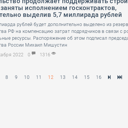
льство продолжает поддерживать строи
 заняты исполнением госконтрактов,
тельно выделив 5,7 миллирада рублей
лиарда рублей будет дополнительно выделено из резер
ва РФ на компенсацию затрат подрядчиков в связи с р
ьные ресурсы. Распоряжение об этом подписал председ
тва России Михаил Мишустин
екабря 2022
0
1316
8
9
10
11
12
13
14
15
16