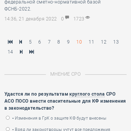
федеральной сметно-нормативной базой
ФСНБ-2022.
14:36, 21 декабря 2022
0
1723
5
6
7
8
9
10
11
12
13
14
МНЕНИЕ СРО
Удастся ли по результатам
круглого стола
СРО
АСО ПОСО внести спасительные для КФ изменения
в законодательство?
• Изменения в ГрК о защите КФ будут внесены
• Вряд ли законотворцы учтут все предложения