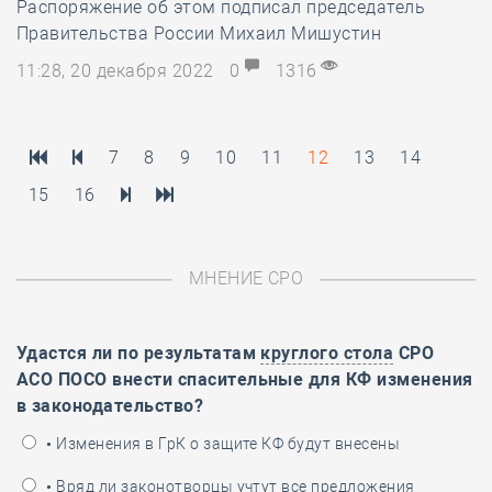
Распоряжение об этом подписал председатель
Правительства России Михаил Мишустин
11:28, 20 декабря 2022
0
1316
7
8
9
10
11
12
13
14
15
16
МНЕНИЕ СРО
Удастся ли по результатам
круглого стола
СРО
АСО ПОСО внести спасительные для КФ изменения
в законодательство?
• Изменения в ГрК о защите КФ будут внесены
• Вряд ли законотворцы учтут все предложения