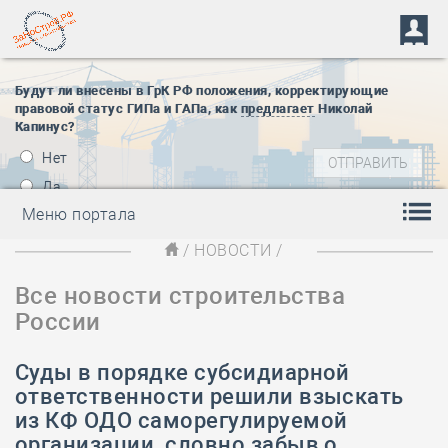
Будут ли внесены в ГрК РФ положения, корректирующие
правовой статус ГИПа и ГАПа, как
предлагает
Николай
Капинус?
Нет
Да
Меню портала
/
НОВОСТИ
/
Все новости строительства
России
Суды в порядке субсидиарной
ответственности решили взыскать
из КФ ОДО саморегулируемой
организации, словно забыв о