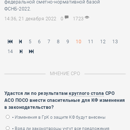
федеральной сметно-нормативной базой
ФСНБ-2022.
14:36, 21 декабря 2022
0
1723
5
6
7
8
9
10
11
12
13
14
МНЕНИЕ СРО
Удастся ли по результатам
круглого стола
СРО
АСО ПОСО внести спасительные для КФ изменения
в законодательство?
• Изменения в ГрК о защите КФ будут внесены
• Вряд ли законотворцы учтут все предложения