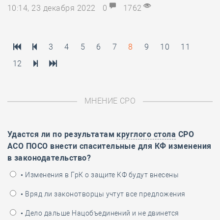
10:14, 23 декабря 2022
0
1762
3
4
5
6
7
8
9
10
11
12
МНЕНИЕ СРО
Удастся ли по результатам
круглого стола
СРО
АСО ПОСО внести спасительные для КФ изменения
в законодательство?
• Изменения в ГрК о защите КФ будут внесены
• Вряд ли законотворцы учтут все предложения
• Дело дальше Нацобъединений и не двинется