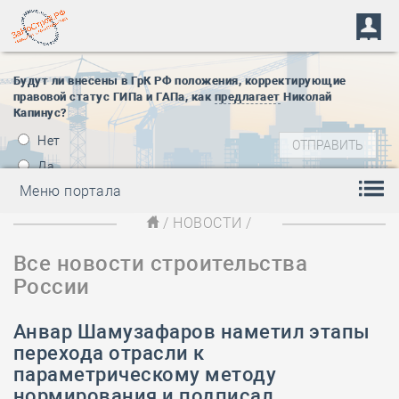
Будут ли внесены в ГрК РФ положения, корректирующие
правовой статус ГИПа и ГАПа, как
предлагает
Николай
Капинус?
Нет
Да
Меню портала
/
НОВОСТИ
/
Все новости строительства
России
Анвар Шамузафаров наметил этапы
перехода отрасли к
параметрическому методу
нормирования и подписал