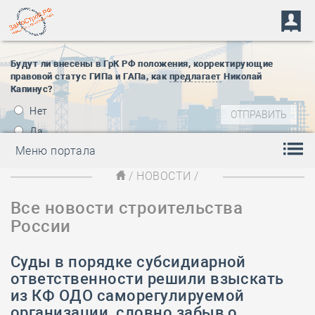
Будут ли внесены в ГрК РФ положения, корректирующие
правовой статус ГИПа и ГАПа, как
предлагает
Николай
Капинус?
Нет
Да
Меню портала
/
НОВОСТИ
/
Все новости строительства
России
Суды в порядке субсидиарной
ответственности решили взыскать
из КФ ОДО саморегулируемой
организации, словно забыв о