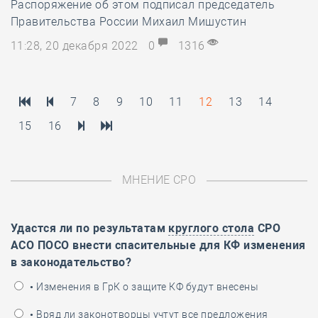
Распоряжение об этом подписал председатель
Правительства России Михаил Мишустин
11:28, 20 декабря 2022
0
1316
7
8
9
10
11
12
13
14
15
16
МНЕНИЕ СРО
Удастся ли по результатам
круглого стола
СРО
АСО ПОСО внести спасительные для КФ изменения
в законодательство?
• Изменения в ГрК о защите КФ будут внесены
• Вряд ли законотворцы учтут все предложения