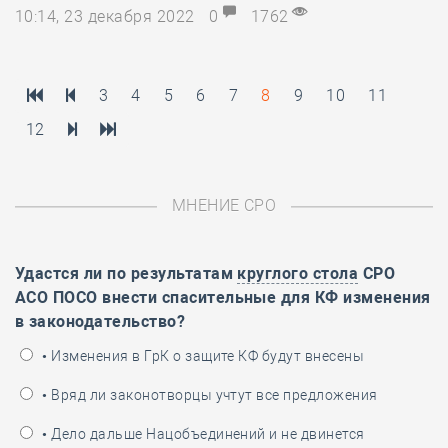
10:14, 23 декабря 2022
0
1762
3
4
5
6
7
8
9
10
11
12
МНЕНИЕ СРО
Удастся ли по результатам
круглого стола
СРО
АСО ПОСО внести спасительные для КФ изменения
в законодательство?
• Изменения в ГрК о защите КФ будут внесены
• Вряд ли законотворцы учтут все предложения
• Дело дальше Нацобъединений и не двинется