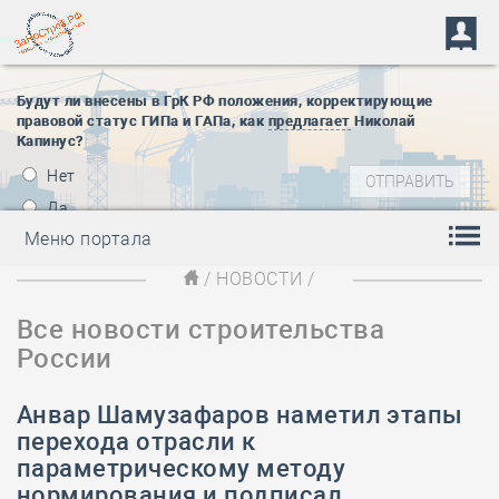
Будут ли внесены в ГрК РФ положения, корректирующие
правовой статус ГИПа и ГАПа, как
предлагает
Николай
Капинус?
Нет
Да
Меню портала
/
НОВОСТИ
/
Все новости строительства
России
Анвар Шамузафаров наметил этапы
перехода отрасли к
параметрическому методу
нормирования и подписал