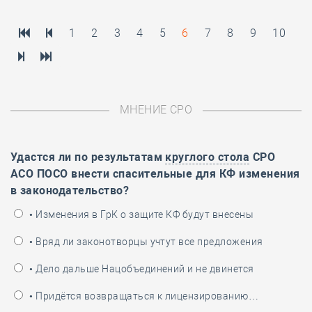
1
2
3
4
5
6
7
8
9
10
МНЕНИЕ СРО
Удастся ли по результатам
круглого стола
СРО
АСО ПОСО внести спасительные для КФ изменения
в законодательство?
• Изменения в ГрК о защите КФ будут внесены
• Вряд ли законотворцы учтут все предложения
• Дело дальше Нацобъединений и не двинется
• Придётся возвращаться к лицензированию…