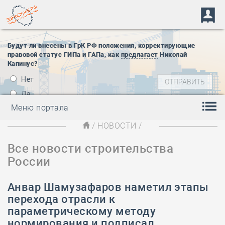
Будут ли внесены в ГрК РФ положения, корректирующие
правовой статус ГИПа и ГАПа, как
предлагает
Николай
Капинус?
Нет
Да
Меню портала
/
НОВОСТИ
/
Все новости строительства
России
Анвар Шамузафаров наметил этапы
перехода отрасли к
параметрическому методу
нормирования и подписал