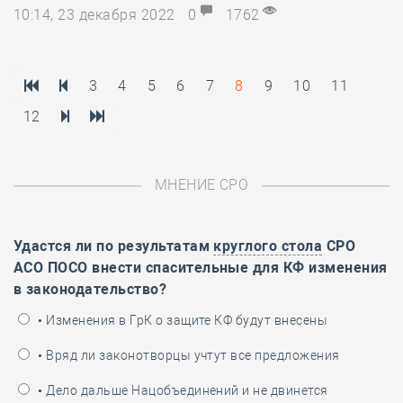
10:14, 23 декабря 2022
0
1762
3
4
5
6
7
8
9
10
11
12
МНЕНИЕ СРО
Удастся ли по результатам
круглого стола
СРО
АСО ПОСО внести спасительные для КФ изменения
в законодательство?
• Изменения в ГрК о защите КФ будут внесены
• Вряд ли законотворцы учтут все предложения
• Дело дальше Нацобъединений и не двинется