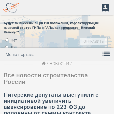
Будут ли внесены в ГрК РФ положения, корректирующие
правовой статус ГИПа и ГАПа, как
предлагает
Николай
Капинус?
Нет
Да
Меню портала
/
НОВОСТИ
/
Все новости строительства
России
Питерские депутаты выступили с
инициативой увеличить
авансирование по 223-ФЗ до
половины от суммы контракта