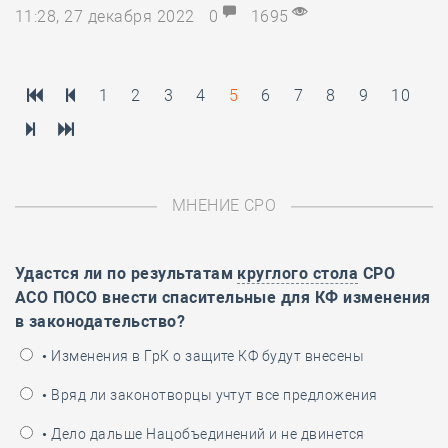
11:28, 27 декабря 2022
0
1695
1
2
3
4
5
6
7
8
9
10
МНЕНИЕ СРО
Удастся ли по результатам
круглого стола
СРО
АСО ПОСО внести спасительные для КФ изменения
в законодательство?
• Изменения в ГрК о защите КФ будут внесены
• Вряд ли законотворцы учтут все предложения
• Дело дальше Нацобъединений и не двинется