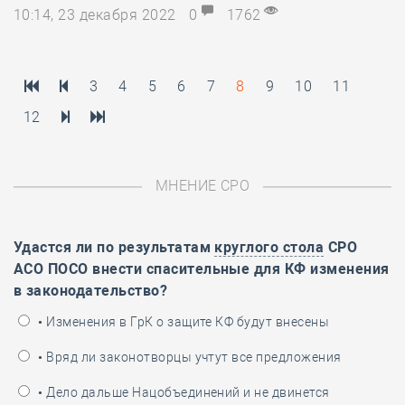
10:14, 23 декабря 2022
0
1762
3
4
5
6
7
8
9
10
11
12
МНЕНИЕ СРО
Удастся ли по результатам
круглого стола
СРО
АСО ПОСО внести спасительные для КФ изменения
в законодательство?
• Изменения в ГрК о защите КФ будут внесены
• Вряд ли законотворцы учтут все предложения
• Дело дальше Нацобъединений и не двинется