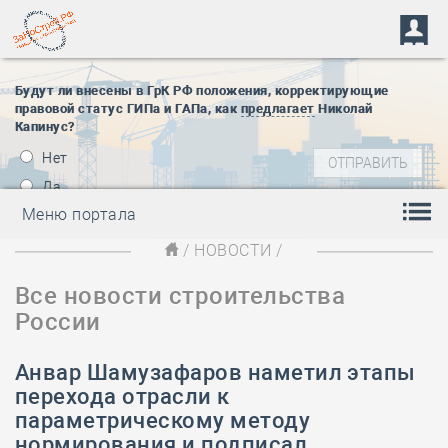
Будут ли внесены в ГрК РФ положения, корректирующие
правовой статус ГИПа и ГАПа, как
предлагает
Николай
Капинус?
Нет
Да
Меню портала
/
НОВОСТИ
/
Все новости строительства
России
Анвар Шамузафаров наметил этапы
перехода отрасли к
параметрическому методу
нормирования и подписал