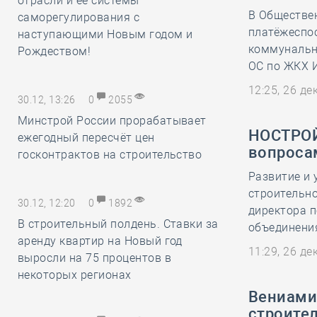
отрасли и её системы
В Обществе
саморегулирования с
платёжеспо
наступающими Новым годом и
коммунальн
Рождеством!
ОС по ЖКХ 
12:25, 26 д
30.12, 13:26
0
2055
Минстрой России прорабатывает
НОСТРОЙ
ежегодный пересчёт цен
вопроса
госконтрактов на строительство
Развитие и 
строительно
30.12, 12:20
0
1892
директора 
В строительный полдень. Ставки за
объединени
аренду квартир на Новый год
11:29, 26 д
выросли на 75 процентов в
некоторых регионах
Вениами
строител