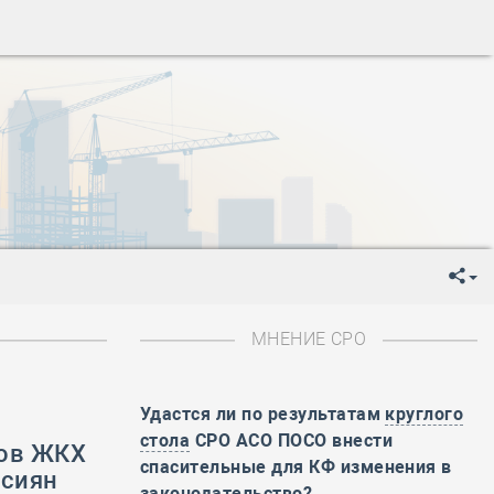
ень пограничника
-
День Строителя
-
День Государственного флага Российской Федерации
я
-
День знаний
-
День сотрудника органов внутренних дел РФ
-
День полного освобождения Ленинграда от фашистской
ень Весны и Труда
ень Победы!
ень пограничника
-
День Строителя
-
День Государственного флага Российской Федерации
МНЕНИЕ СРО
я
-
День знаний
-
День сотрудника органов внутренних дел РФ
-
День полного освобождения Ленинграда от фашистской
Удастся ли по результатам
круглого
стола
СРО АСО ПОСО внести
фов ЖКХ
ень Весны и Труда
спасительные для КФ изменения в
ссиян
ень Победы!
законодательство?