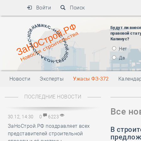
Войти
Поиск
Будут ли внес
правовой стат
Капинус?
Нет
Да
Новости
Эксперты
Ужасы ФЗ-372
Календа
ПОСЛЕДНИЕ НОВОСТИ
Все но
30.12, 14:30
0
6223
ЗаНоСтрой.РФ поздравляет всех
В строи
представителей строительной
предлож