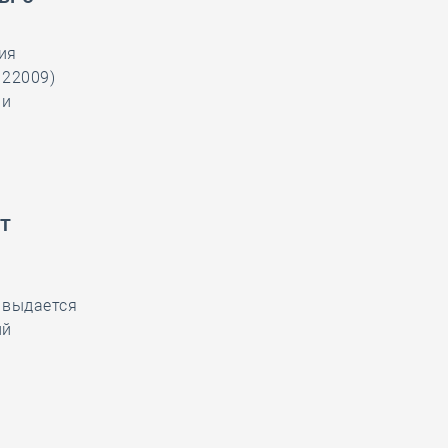
ия
122009)
 и
т
 выдается
ий