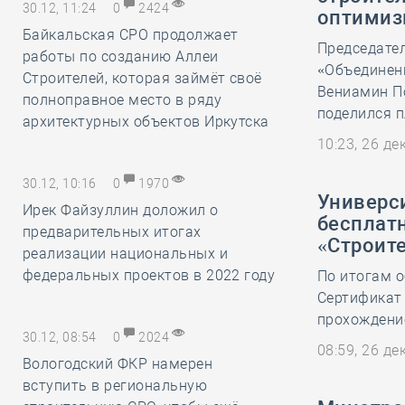
30.12, 11:24
0
2424
оптимиз
Байкальская СРО продолжает
Председате
работы по созданию Аллеи
«Объединени
Строителей, которая займёт своё
Вениамин П
полноправное место в ряду
поделился п
архитектурных объектов Иркутска
10:23, 26 д
30.12, 10:16
0
1970
Универс
Ирек Файзуллин доложил о
бесплат
предварительных итогах
«Строит
реализации национальных и
федеральных проектов в 2022 году
По итогам о
Сертификат
прохождение
30.12, 08:54
0
2024
08:59, 26 д
Вологодский ФКР намерен
вступить в региональную