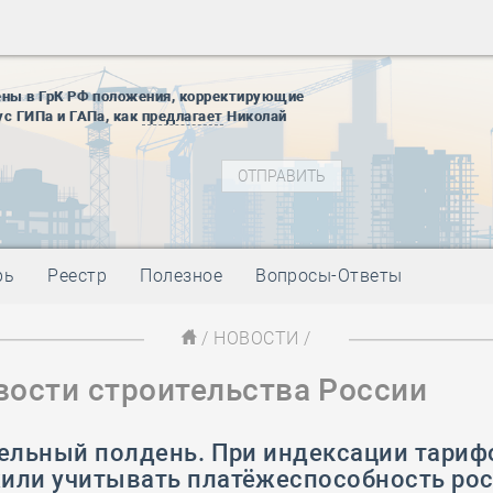
28 мая
-
Д
12 августа
22 августа
ены в ГрК РФ положения, корректирующие
01 сентябр
ус ГИПа и ГАПа, как
предлагает
Николай
10 ноября
27 января
блокады
01 мая
-
Д
09 мая
-
Д
28 мая
-
Д
рь
Реестр
Полезное
Вопросы-Ответы
12 августа
22 августа
/
НОВОСТИ
/
01 сентябр
вости строительства России
10 ноября
27 января
блокады
тельный полдень. При индексации тари
01 мая
-
Д
или учитывать платёжеспособность ро
09 мая
-
Д