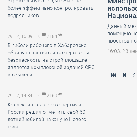
Минстро
строительную СРО, чтобы ещё
использ
более эффективно контролировать
Национа
подрядчиков
Данный меха
помощью нов
29.12, 16:09
0
2184
проектов н
В гибели рабочего в Хабаровске
16:03, 23 д
обвинят главного инженера, хотя
безопасность на стройплощадке
является комплексной задачей СРО
и её члена
2
29.12, 14:34
0
2169
Коллектив Главгосэкспертизы
России решил отметить свой 60-
летний юбилей накануне Нового
года