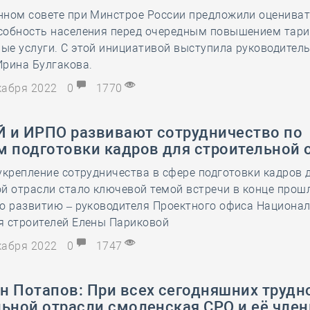
нном совете при Минстрое России предложили оценива
28 мая
-
Д
собность населения перед очередным повышением тар
ые услуги. С этой инициативой выступила руководител
Ирина Булгакова.
екабря 2022
0
1770
 и ИРПО развивают сотрудничество по
м подготовки кадров для строительной 
укрепление сотрудничества в сфере подготовки кадров 
й отрасли стало ключевой темой встречи в конце прош
по развитию – руководителя Проектного офиса Национа
я строителей Елены Париковой
екабря 2022
0
1747
н Потапов: При всех сегодняшних трудн
ьной отрасли смоленская СРО и её член