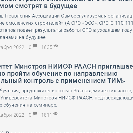
мом смотрят в будущее
ль Правления Ассоциации Саморегулируемая организац
е смоленских строителей» (А СРО «ОСС», СРО-С-110-11
отапов подвёл результаты работы СРО в уходящем году
ланами на будущее.
екабря 2022
0
1635
итет Минстроя НИИСФ РААСН приглашае
но пройти обучение по направлению
ельный контроль с применением ТИМ»
бучения, продолжительностью 36 академических часов,
 Университета Минстроя НИИСФ РААСН, подтверждающ
 обучения на семинаре.
екабря 2022
0
1811