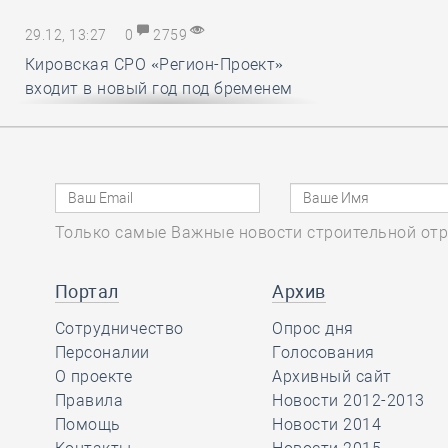
29.12, 13:27
0
2759
Кировская СРО «Регион-Проект»
входит в новый год под бременем
внутрикорпоративных конфликтов
29.12, 12:25
0
1719
В строительный полдень. Ввод
Только самые Важные новости строительной отр
жилья в России впервые достиг
100 миллионов квадратных метров
за год
Портал
Архив
Сотрудничество
Опрос дня
29.12, 11:28
Персоналии
0
1716
Голосования
О проекте
Архивный сайт
Ирек Файзуллин поблагодарил
Правила
Новости 2012-2013
Анвара Шамузафарова за участие
Помощь
Новости 2014
в подготовке и проведении II