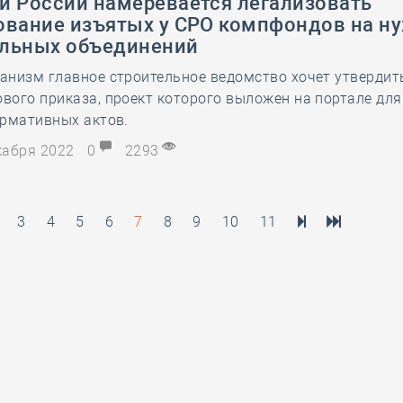
й России намеревается легализовать
ование изъятых у СРО компфондов на н
льных объединений
низм главное строительное ведомство хочет утвердит
ого приказа, проект которого выложен на портале для
ормативных актов.
екабря 2022
0
2293
3
4
5
6
7
8
9
10
11