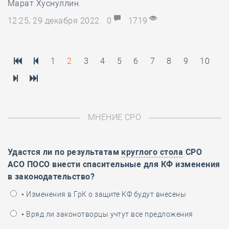
Марат Хуснуллин.
12:25, 29 декабря 2022
0
1719
1
2
3
4
5
6
7
8
9
10
МНЕНИЕ СРО
Удастся ли по результатам
круглого стола
СРО
АСО ПОСО внести спасительные для КФ изменения
в законодательство?
• Изменения в ГрК о защите КФ будут внесены
• Вряд ли законотворцы учтут все предложения