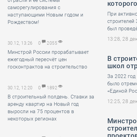
отрасли и её системы
которого
саморегулирования с
При активн
наступающими Новым годом и
строителей 
Рождеством!
был проведё
13:28, 28 д
30.12, 13:26
0
2055
Минстрой России прорабатывает
В строи
ежегодный пересчёт цен
школ отр
госконтрактов на строительство
За 2022 год
было отрем
30.12, 12:20
0
1892
«Единой Рос
В строительный полдень. Ставки за
12:25, 28 д
аренду квартир на Новый год
выросли на 75 процентов в
некоторых регионах
Минстро
строите
проекто