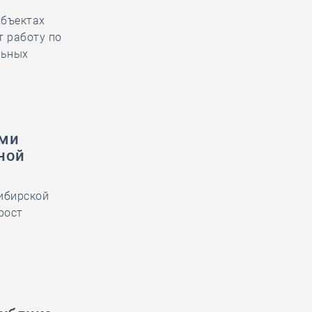
убъектах
т работу по
льных
ами
ной
ибирской
рост