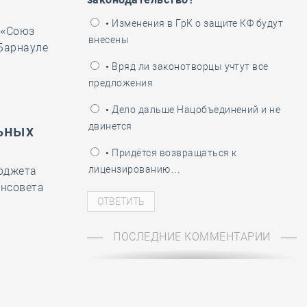
ень пограничника
• Изменения в ГрК о защите КФ будут
 «Союз
внесены
 Барнауле
• Вряд ли законотворцы учтут все
предложения
• Дело дальше Нацобъединений и не
двинется
ьных
• Придётся возвращаться к
лицензированию…
бюджета
енсовета
ПОСЛЕДНИЕ КОММЕНТАРИИ