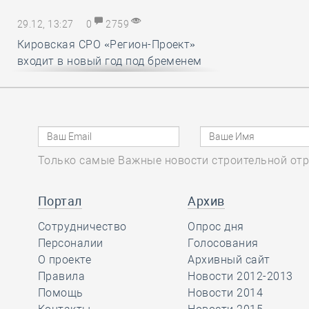
29.12, 13:27
0
2759
Кировская СРО «Регион-Проект»
входит в новый год под бременем
внутрикорпоративных конфликтов
29.12, 12:25
0
1719
В строительный полдень. Ввод
Только самые Важные новости строительной отр
жилья в России впервые достиг
100 миллионов квадратных метров
за год
Портал
Архив
Сотрудничество
Опрос дня
29.12, 11:28
Персоналии
0
1716
Голосования
О проекте
Архивный сайт
Ирек Файзуллин поблагодарил
Правила
Новости 2012-2013
Анвара Шамузафарова за участие
Помощь
Новости 2014
в подготовке и проведении II