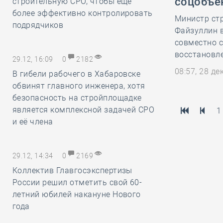
соцобъе
строительную СРО, чтобы ещё
более эффективно контролировать
Министр ст
подрядчиков
Файзуллин в
совместно 
восстановл
29.12, 16:09
0
2182
08:57, 28 д
В гибели рабочего в Хабаровске
обвинят главного инженера, хотя
безопасность на стройплощадке
является комплексной задачей СРО
1
и её члена
29.12, 14:34
0
2169
Коллектив Главгосэкспертизы
России решил отметить свой 60-
летний юбилей накануне Нового
года