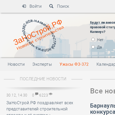
Войти
Поиск
Будут ли внес
правовой стат
Капинус?
Нет
Да
Новости
Эксперты
Ужасы ФЗ-372
Календа
ПОСЛЕДНИЕ НОВОСТИ
Все но
30.12, 14:30
0
6223
ЗаНоСтрой.РФ поздравляет всех
Барнаул
представителей строительной
конкурс