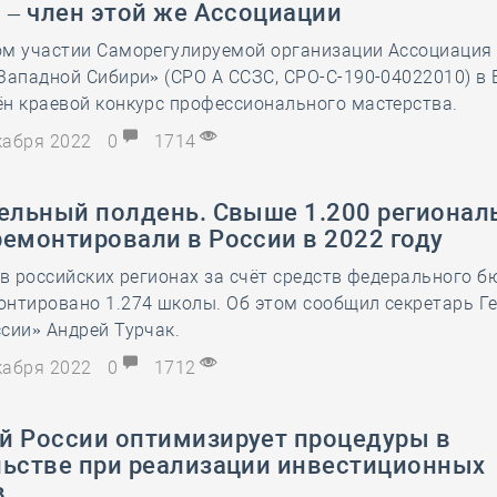
 – член этой же Ассоциации
28 мая
-
Д
ом участии Саморегулируемой организации Ассоциация
Западной Сибири» (СРО А ССЗС, СРО-С-190-04022010) в
н краевой конкурс профессионального мастерства.
екабря 2022
0
1714
тельный полдень. Свыше 1.200 регионал
емонтировали в России в 2022 году
 в российских регионах за счёт средств федерального 
онтировано 1.274 школы. Об этом сообщил секретарь Г
сии» Андрей Турчак.
екабря 2022
0
1712
й России оптимизирует процедуры в
льстве при реализации инвестиционных
в