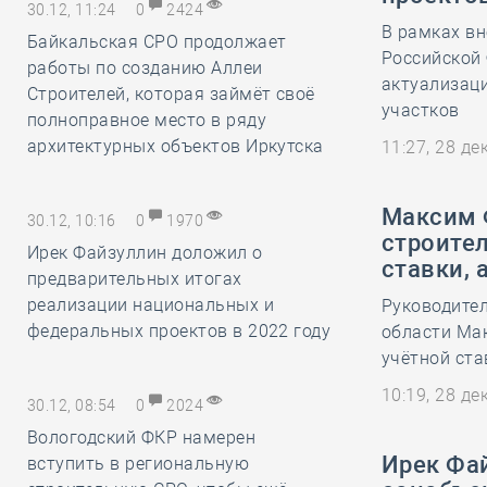
30.12, 11:24
0
2424
В рамках вн
Байкальская СРО продолжает
Российской 
работы по созданию Аллеи
актуализац
Строителей, которая займёт своё
участков
полноправное место в ряду
архитектурных объектов Иркутска
11:27, 28 д
Максим 
30.12, 10:16
0
1970
строител
Ирек Файзуллин доложил о
ставки, 
предварительных итогах
реализации национальных и
Руководите
федеральных проектов в 2022 году
области Ма
учётной ста
10:19, 28 д
30.12, 08:54
0
2024
Вологодский ФКР намерен
Ирек Фа
вступить в региональную