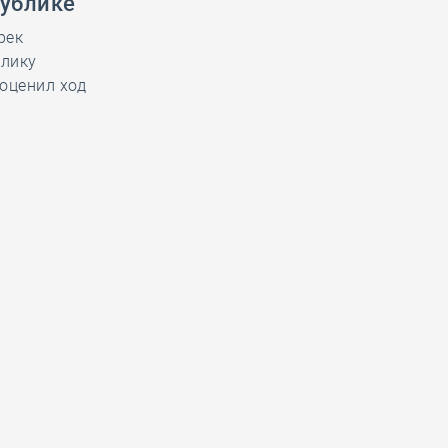
публике
рек
блику
оценил ход