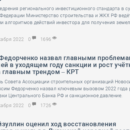
едрения регионального инвестиционного стандарта в с
Федерации Министерство строительства и ЖКХ РФ ведё
ии алгоритмов действий инвестора для получения земе
екабря 2022
0
1696
Федорченко назвал главными проблем
ей в уходящем году санкции и рост учёт
а главным трендом – КРТ
ль Совета Ассоциации строительных организаций Новос
ксим Федорченко назвал ключевым вызовом 2022 года 
вки Центрального Банка РФ и санкционное давление.
екабря 2022
0
1726
йзуллин оценил ход восстановления