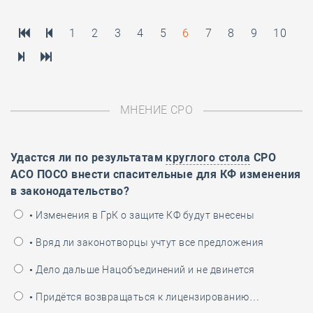
1
2
3
4
5
6
7
8
9
10
МНЕНИЕ СРО
Удастся ли по результатам
круглого стола
СРО
АСО ПОСО внести спасительные для КФ изменения
в законодательство?
• Изменения в ГрК о защите КФ будут внесены
• Вряд ли законотворцы учтут все предложения
• Дело дальше Нацобъединений и не двинется
• Придётся возвращаться к лицензированию…