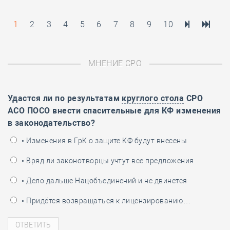
1
2
3
4
5
6
7
8
9
10
МНЕНИЕ СРО
Удастся ли по результатам
круглого стола
СРО
АСО ПОСО внести спасительные для КФ изменения
в законодательство?
• Изменения в ГрК о защите КФ будут внесены
• Вряд ли законотворцы учтут все предложения
• Дело дальше Нацобъединений и не двинется
• Придётся возвращаться к лицензированию…