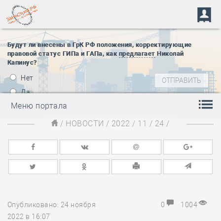
Будут ли внесены в ГрК РФ положения, корректирующие
правовой статус ГИПа и ГАПа, как
предлагает
Николай
Капинус?
Нет
Да
Меню портала
/
НОВОСТИ
/
2022
/
11
/
24
/
Опубликовано: 24 ноября
0
1004
2022 в 16:07