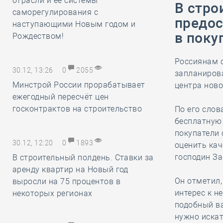
отрасли и её системы
В стро
саморегулирования с
предос
наступающими Новым годом и
в поку
Рождеством!
Россиянам с
30.12, 13:26
0
2055
запланирова
Минстрой России прорабатывает
центра нов
ежегодный пересчёт цен
госконтрактов на строительство
По его сло
бесплатную
покупатели 
30.12, 12:20
0
1893
оценить кач
господин За
В строительный полдень. Ставки за
аренду квартир на Новый год
Он отметил,
выросли на 75 процентов в
интерес к н
некоторых регионах
подобный ва
нужно искат