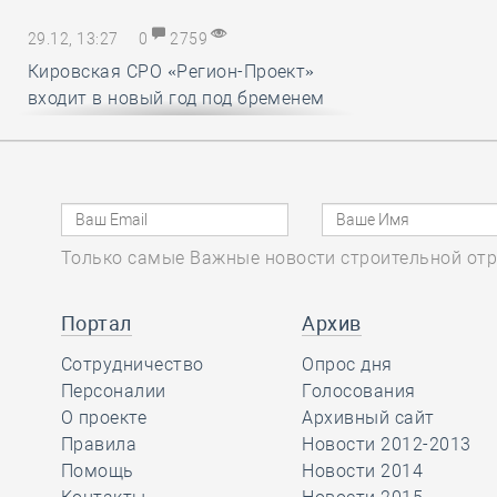
29.12, 13:27
0
2759
Кировская СРО «Регион-Проект»
входит в новый год под бременем
внутрикорпоративных конфликтов
29.12, 12:25
0
1719
В строительный полдень. Ввод
Только самые Важные новости строительной отр
жилья в России впервые достиг
100 миллионов квадратных метров
за год
Портал
Архив
Сотрудничество
Опрос дня
29.12, 11:28
Персоналии
0
1716
Голосования
О проекте
Архивный сайт
Ирек Файзуллин поблагодарил
Правила
Новости 2012-2013
Анвара Шамузафарова за участие
Помощь
Новости 2014
в подготовке и проведении II