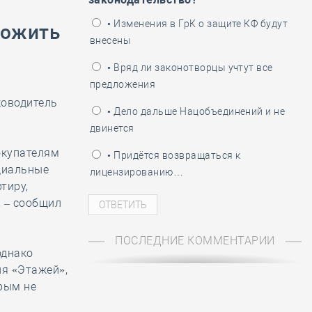
ень пограничника
• Изменения в ГрК о защите КФ будут
пожить
внесены
• Вряд ли законотворцы учтут все
предложения
ководитель
• Дело дальше Нацобъединений и не
двинется
окупателям
• Придётся возвращаться к
циальные
лицензированию…
тиру,
,
– сообщил
ПОСЛЕДНИЕ КОММЕНТАРИИ
однако
ля «Этажей»,
орым не