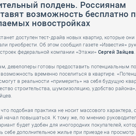
ительный полдень. Россиянам
28 мая
-
Д
тавят возможность бесплатно 
паемых новостройках
танет доступен тест-драйв новых квартир, которые они
ли приобрести. Об этом сообщил газете «Известия» ру
остроек федеральной компании «Этажи»
Сергей Зайцев
.
вам, девелоперы готовы предоставить потенциальным п
 возможность временно поселиться в квартире. «Потен
смогут в реальности «примерить» на себя будущую квар
ество строительства, шумоизоляцию, удобство района»
йцев.
 что подобная практика не носит массового характера, 
ей начал повышаться. К тому же, по мнению руководите
риант будет удобен для иногородних покупателей, кот
ь себе дополнительное жилье при приезде на просмотр.