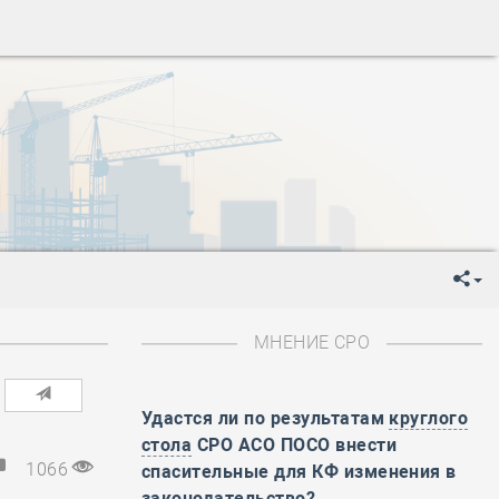
ень пограничника
-
День Строителя
-
День Государственного флага Российской Федерации
я
-
День знаний
-
День сотрудника органов внутренних дел РФ
-
День полного освобождения Ленинграда от фашистской
ень Весны и Труда
ень Победы!
ень пограничника
-
День Строителя
-
День Государственного флага Российской Федерации
МНЕНИЕ СРО
я
-
День знаний
-
День сотрудника органов внутренних дел РФ
-
День полного освобождения Ленинграда от фашистской
Удастся ли по результатам
круглого
стола
СРО АСО ПОСО внести
ень Весны и Труда
1066
спасительные для КФ изменения в
ень Победы!
законодательство?