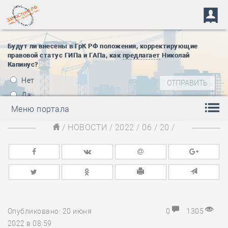
Будут ли внесены в ГрК РФ положения, корректирующие
правовой статус ГИПа и ГАПа, как
предлагает
Николай
Капинус?
Нет
Да
Меню портала
/
НОВОСТИ
/
2022
/
06
/
20
/
Опубликовано: 20 июня
0
1305
2022 в 08:59