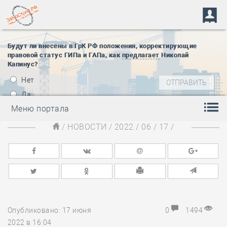
Будут ли внесены в ГрК РФ положения, корректирующие
правовой статус ГИПа и ГАПа, как
предлагает
Николай
Капинус?
Нет
Да
Меню портала
/
НОВОСТИ
/
2022
/
06
/
17
/
Опубликовано: 17 июня
0
1494
2022 в 16:04