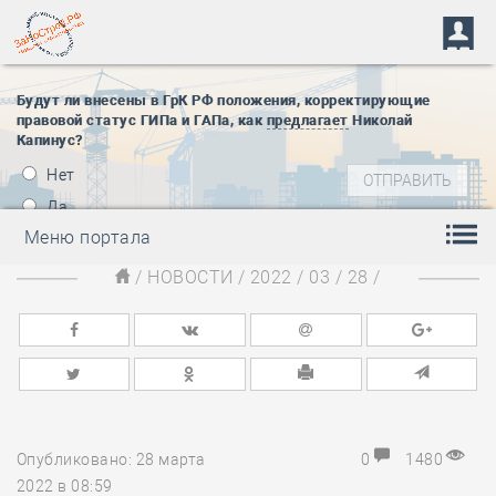
Будут ли внесены в ГрК РФ положения, корректирующие
правовой статус ГИПа и ГАПа, как
предлагает
Николай
Капинус?
Нет
Да
Меню портала
/
НОВОСТИ
/
2022
/
03
/
28
/
Опубликовано: 28 марта
0
1480
2022 в 08:59